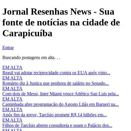
Jornal Resenhas News - Sua
fonte de notícias na cidade de
Carapicuíba
Entrar
Buscando postagens em alta. . .
EM ALTA
Brasil vai adotar reciprocidade contra os EUA após visto...
EM ALTA
Romário diz à Justiça que penhora de salário no Senado...
EM ALTA
Com dois de Messi, Inter Miami vence Atlético San Luis pela...
EM ALTA
Caminhada abre programação do Agosto Lilás em Barueri na...
EM ALTA
Após fim da greve, Tarcísio promete R$ 14 bilhões em...
EM ALTA
Filhos de Tarcísio abrem consultoria e usam o Palácio dos...
EM ALTA