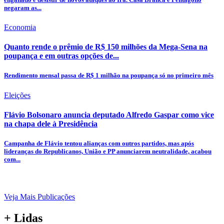
negaram as...
Economia
Quanto rende o prêmio de R$ 150 milhões da Mega-Sena na
poupança e em outras opções de...
Rendimento mensal passa de R$ 1 milhão na poupança só no primeiro mês
Eleições
Flávio Bolsonaro anuncia deputado Alfredo Gaspar como vice
na chapa dele à Presidência
Campanha de Flávio tentou alianças com outros partidos, mas após
lideranças do Republicanos, União e PP anunciarem neutralidade, acabou
com...
Veja Mais Publicações
+ Lidas