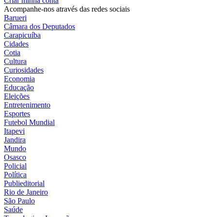
Criar minha conta
Acompanhe-nos através das redes sociais
Barueri
Câmara dos Deputados
Carapicuíba
Cidades
Cotia
Cultura
Curiosidades
Economia
Educação
Eleições
Entretenimento
Esportes
Futebol Mundial
Itapevi
Jandira
Mundo
Osasco
Policial
Política
Publieditorial
Rio de Janeiro
São Paulo
Saúde