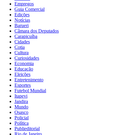
Empregos
Guia Comercial
Edições
Notícias
Barueri
Câmara dos Deputados
Carapicuíba
Cidades
Cotia
Cultura
Curiosidades
Economia
Educação
Eleições
Entretenimento
Esportes
Futebol Mundial
Itapevi
Jandira
Mundo
Osasco
Policial
Política
Publieditorial
Rio de Janeiro