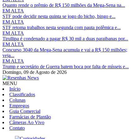
Quanto rende o prêmio de R$ 150 milhões da Mega-Sena na...
EM ALTA
STF pode decidir nesta quinta se jogo do bicho, bingo e...
EM ALTA
STF retoma trabalhos nesta segunda com pauta polêmica e...
EM ALTA
Tirullipa é condenado a pagar R$ 30 mil a duas paraibanas por...
EM ALTA
Concurso 3040 da Mega-Sena acumula e vai a R$ 150 milhões;
veja...
EM ALTA
Trump e secretário de Guerra batem boca por falta de mísseis e...
Domingo,
09 de Agosto de 2026
MENU
Início
Classificados
Colunas
Empregos
Guia Comercial
Farmácias de Plantão
Câmeras Ao Vivo
Contato