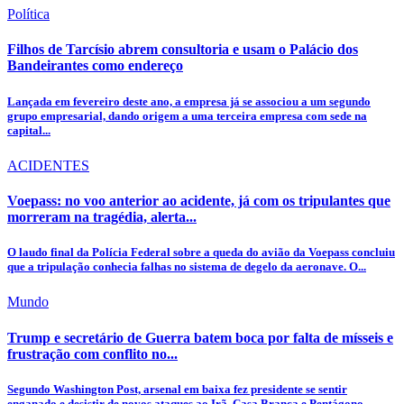
Política
Filhos de Tarcísio abrem consultoria e usam o Palácio dos
Bandeirantes como endereço
Lançada em fevereiro deste ano, a empresa já se associou a um segundo
grupo empresarial, dando origem a uma terceira empresa com sede na
capital...
ACIDENTES
Voepass: no voo anterior ao acidente, já com os tripulantes que
morreram na tragédia, alerta...
O laudo final da Polícia Federal sobre a queda do avião da Voepass concluiu
que a tripulação conhecia falhas no sistema de degelo da aeronave. O...
Mundo
Trump e secretário de Guerra batem boca por falta de mísseis e
frustração com conflito no...
Segundo Washington Post, arsenal em baixa fez presidente se sentir
enganado e desistir de novos ataques ao Irã. Casa Branca e Pentágono