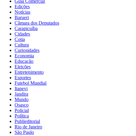
Guia Comercial
Edições
Notícias
Barueri
Câmara dos Deputados
Carapicuíba
Cidades
Cotia
Cultura
Curiosidades
Economia
Educação
Eleições
Entretenimento
Esportes
Futebol Mundial
Itapevi
Jandira
Mundo
Osasco
Policial
Política
Publieditorial
Rio de Janeiro
São Paulo