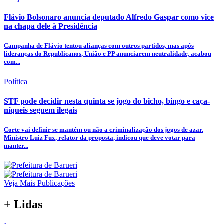
Flávio Bolsonaro anuncia deputado Alfredo Gaspar como vice
na chapa dele à Presidência
Campanha de Flávio tentou alianças com outros partidos, mas após
lideranças do Republicanos, União e PP anunciarem neutralidade, acabou
com...
Política
STF pode decidir nesta quinta se jogo do bicho, bingo e caça-
níqueis seguem ilegais
Corte vai definir se mantém ou não a criminalização dos jogos de azar.
Ministro Luiz Fux, relator da proposta, indicou que deve votar para
manter...
Veja Mais Publicações
+ Lidas