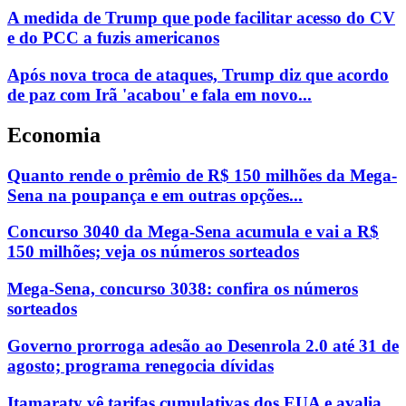
A medida de Trump que pode facilitar acesso do CV
e do PCC a fuzis americanos
Após nova troca de ataques, Trump diz que acordo
de paz com Irã 'acabou' e fala em novo...
Economia
Quanto rende o prêmio de R$ 150 milhões da Mega-
Sena na poupança e em outras opções...
Concurso 3040 da Mega-Sena acumula e vai a R$
150 milhões; veja os números sorteados
Mega-Sena, concurso 3038: confira os números
sorteados
Governo prorroga adesão ao Desenrola 2.0 até 31 de
agosto; programa renegocia dívidas
Itamaraty vê tarifas cumulativas dos EUA e avalia