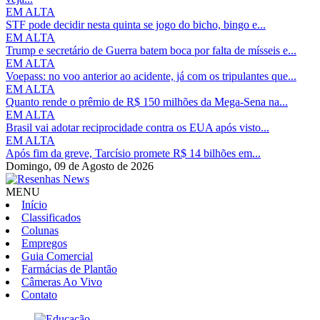
EM ALTA
STF pode decidir nesta quinta se jogo do bicho, bingo e...
EM ALTA
Trump e secretário de Guerra batem boca por falta de mísseis e...
EM ALTA
Voepass: no voo anterior ao acidente, já com os tripulantes que...
EM ALTA
Quanto rende o prêmio de R$ 150 milhões da Mega-Sena na...
EM ALTA
Brasil vai adotar reciprocidade contra os EUA após visto...
EM ALTA
Após fim da greve, Tarcísio promete R$ 14 bilhões em...
Domingo,
09 de Agosto de 2026
MENU
Início
Classificados
Colunas
Empregos
Guia Comercial
Farmácias de Plantão
Câmeras Ao Vivo
Contato