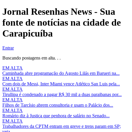
Jornal Resenhas News - Sua
fonte de notícias na cidade de
Carapicuíba
Entrar
Buscando postagens em alta. . .
EM ALTA
Caminhada abre programação do Agosto Lilás em Barueri na...
EM ALTA
Com dois de Messi, Inter Miami vence Atlético San Luis pela...
EM ALTA
Tirullipa é condenado a pagar R$ 30 mil a duas paraibanas por...
EM ALTA
Filhos de Tarcísio abrem consultoria e usam o Palácio dos...
EM ALTA
Romário diz à Justiça que penhora de salário no Senado...
EM ALTA
Trabalhadores da CPTM entram em greve e trens param em SP;
veja...