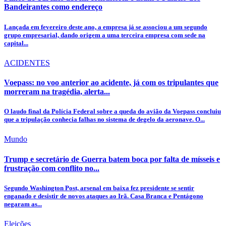
Bandeirantes como endereço
Lançada em fevereiro deste ano, a empresa já se associou a um segundo
grupo empresarial, dando origem a uma terceira empresa com sede na
capital...
ACIDENTES
Voepass: no voo anterior ao acidente, já com os tripulantes que
morreram na tragédia, alerta...
O laudo final da Polícia Federal sobre a queda do avião da Voepass concluiu
que a tripulação conhecia falhas no sistema de degelo da aeronave. O...
Mundo
Trump e secretário de Guerra batem boca por falta de mísseis e
frustração com conflito no...
Segundo Washington Post, arsenal em baixa fez presidente se sentir
enganado e desistir de novos ataques ao Irã. Casa Branca e Pentágono
negaram as...
Eleições