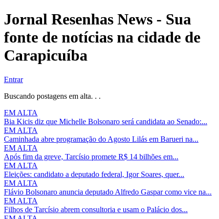
Jornal Resenhas News - Sua
fonte de notícias na cidade de
Carapicuíba
Entrar
Buscando postagens em alta. . .
EM ALTA
Bia Kicis diz que Michelle Bolsonaro será candidata ao Senado:...
EM ALTA
Caminhada abre programação do Agosto Lilás em Barueri na...
EM ALTA
Após fim da greve, Tarcísio promete R$ 14 bilhões em...
EM ALTA
Eleições: candidato a deputado federal, Igor Soares, quer...
EM ALTA
Flávio Bolsonaro anuncia deputado Alfredo Gaspar como vice na...
EM ALTA
Filhos de Tarcísio abrem consultoria e usam o Palácio dos...
EM ALTA