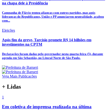
na chapa dele à Presidência
Campanha de Flávio tentou alianças com outros partidos, mas após
lideranças do Republicanos, União e PP anunciarem neutralidade, acabou
com...
Eleições
Após fim da greve, Tarcísio promete R$ 14 bilhões em
investimentos na CPTM
Declarações foram dadas pelo governador nesta quarta-feira (5), durante
agenda em São Sebastião, no Litoral Norte de São Paulo.
Veja Mais Publicações
+ Lidas
1
Em coletiva de imprensa realizada na última