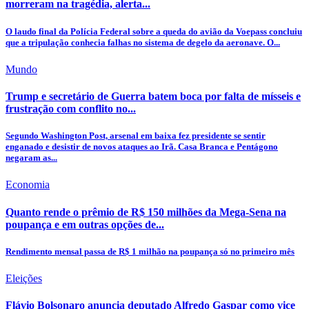
morreram na tragédia, alerta...
O laudo final da Polícia Federal sobre a queda do avião da Voepass concluiu
que a tripulação conhecia falhas no sistema de degelo da aeronave. O...
Mundo
Trump e secretário de Guerra batem boca por falta de mísseis e
frustração com conflito no...
Segundo Washington Post, arsenal em baixa fez presidente se sentir
enganado e desistir de novos ataques ao Irã. Casa Branca e Pentágono
negaram as...
Economia
Quanto rende o prêmio de R$ 150 milhões da Mega-Sena na
poupança e em outras opções de...
Rendimento mensal passa de R$ 1 milhão na poupança só no primeiro mês
Eleições
Flávio Bolsonaro anuncia deputado Alfredo Gaspar como vice