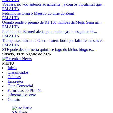
Voepass: no voo anterior ao acidente, já com os tripulantes que...
EM ALTA
Pedrinho se torna o Maestro do time do Zenit
EM ALTA
Quanto rende o prêmio de R$ 150 milhões da Mega-Sena na...
EM ALTA
Prefeitura de Barueri alerta para mudanças no esquema de...
EM ALTA
Trump e secretário de Guerra batem boca por falta de mísseis e...
EM ALTA
STF pode decidir nesta quinta se jogo do bicho, bingo e...
Sabado,
08 de Agosto de 2026
MENU
Início
Classificados
Colunas
Empregos
Guia Comercial
Farmácias de Plantão
Câmeras Ao Vivo
Contato
São Paulo