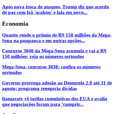
Após nova troca de ataques, Trump diz que acordo
de paz com Irã 'acabou' e fala em novo...
Economia
Quanto rende o prêmio de R$ 150 milhões da Mega-
Sena na poupança e em outras opções...
Concurso 3040 da Mega-Sena acumula e vai a R$
150 milhões; veja os números sorteados
Mega-Sena, concurso 3038: confira os números
sorteados
Governo prorroga adesão ao Desenrola 2.0 até 31 de
agosto; programa renegocia dívidas
Itamaraty vê tarifas cumulativas dos EUA e avalia
que negociações foram para ‘cumprir...