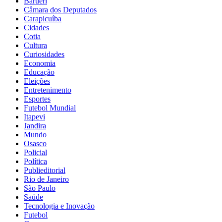
Barueri
Câmara dos Deputados
Carapicuíba
Cidades
Cotia
Cultura
Curiosidades
Economia
Educação
Eleições
Entretenimento
Esportes
Futebol Mundial
Itapevi
Jandira
Mundo
Osasco
Policial
Política
Publieditorial
Rio de Janeiro
São Paulo
Saúde
Tecnologia e Inovação
Futebol