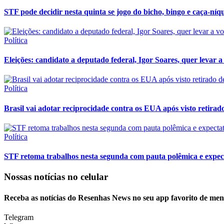
STF pode decidir nesta quinta se jogo do bicho, bingo e caça-níqu
Política
Eleições: candidato a deputado federal, Igor Soares, quer levar a 
Política
Brasil vai adotar reciprocidade contra os EUA após visto retira
Política
STF retoma trabalhos nesta segunda com pauta polêmica e expect
Nossas notícias
no celular
Receba as notícias do Resenhas News no seu app favorito de men
Telegram