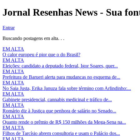
Jornal Resenhas News - Sua font
Entrar
Buscando postagens em alta. . .
EM ALTA
O calor europeu é pior que o do Brasil?
EM ALTA
Eleições: candidato a deputado federal, Igor Soares, quer...
EM ALTA
Prefeitura de Barueri alerta para mudanças no esquema de...
EM ALTA
No Saia Justa, Erika Januza fala sobre término com Arlindinho:...
EM ALTA
Gabinete presidencial, cannabis medicinal e tráfico de...
EM ALTA
Romário diz à Justiça que penhora de salário no Senado...
EM ALTA
Quanto rende o prêmio de R$ 150 milhões da Mega-Sena na...
EM ALTA
Filhos de Tarcísio abrem consultoria e usam o Palácio dos...
EM ALTA