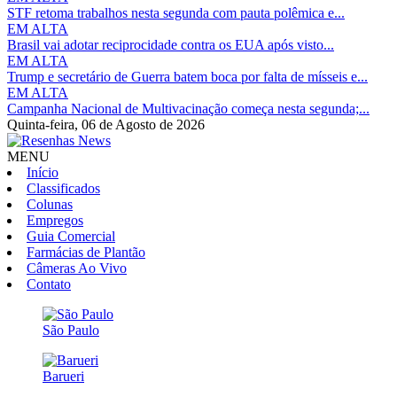
STF retoma trabalhos nesta segunda com pauta polêmica e...
EM ALTA
Brasil vai adotar reciprocidade contra os EUA após visto...
EM ALTA
Trump e secretário de Guerra batem boca por falta de mísseis e...
EM ALTA
Campanha Nacional de Multivacinação começa nesta segunda;...
Quinta-feira,
06 de Agosto de 2026
MENU
Início
Classificados
Colunas
Empregos
Guia Comercial
Farmácias de Plantão
Câmeras Ao Vivo
Contato
São Paulo
Barueri