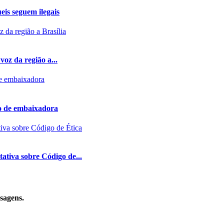
eis seguem ilegais
voz da região a...
do de embaixadora
ativa sobre Código de...
sagens.