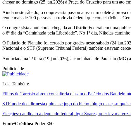
chegar no domingo (25.jan.2026) à Praça do Cruzeiro para um ato em d
Ainda neste sábado, o congressista passou a usar um colete à prova d
reúne mais de 100 pessoas na rodovia federal que conecta Minas Gerais 
O congressista anunciou a chegada ao Distrito Federal em uma public
o 6º dia da “Caminhada pela Liberdade”. No 1º dia, Nikolas caminho
O Palácio do Planalto foi cercado por grades neste sábado (24.jan.2
Nacional e o STF (Supremo Tribunal Federal) também estavam cercado
Anunciada na 2ª feira (19.jan.2026), a caminhada de Paracatu (MG) a
Publicidade
Leia Também:
Filhos de Tarcísio abrem consultoria e usam o Palácio dos Bandeiran
STF pode decidir nesta quinta se jogo do bicho, bingo e caça-níqueis
Eleições: candidato a deputado federal, Igor Soares, quer levar a voz d
Fonte/Créditos:
Poder 360