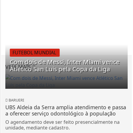
FUTEBOL MUNDIAL
Com dois de Messi, Inter Miami vence
VEJA MAIS
Atlético San Luis pela Copa da Liga
BARUERI
UBS Aldeia da Serra amplia atendimento e passa
a oferecer serviço odontológico à população
O agendamento deve ser feito presencialmente na
unidade, mediante cadastro.