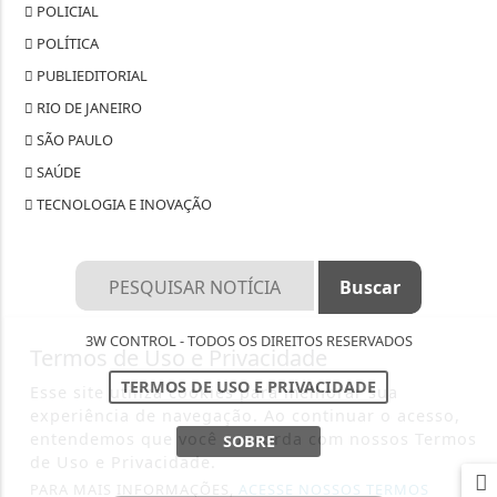
POLICIAL
POLÍTICA
PUBLIEDITORIAL
RIO DE JANEIRO
SÃO PAULO
SAÚDE
TECNOLOGIA E INOVAÇÃO
3W CONTROL - TODOS OS DIREITOS RESERVADOS
Termos de Uso e Privacidade
TERMOS DE USO E PRIVACIDADE
Esse site utiliza cookies para melhorar sua
experiência de navegação. Ao continuar o acesso,
entendemos que você concorda com nossos Termos
SOBRE
de Uso e Privacidade.
PARA MAIS INFORMAÇÕES,
ACESSE NOSSOS TERMOS