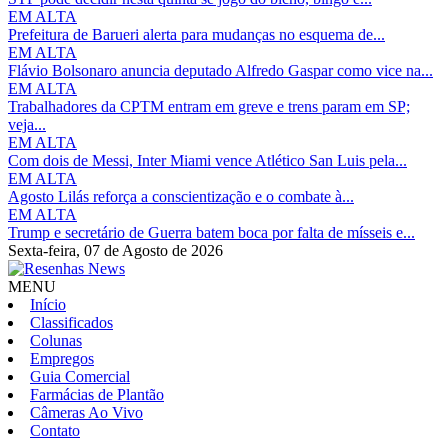
EM ALTA
Prefeitura de Barueri alerta para mudanças no esquema de...
EM ALTA
Flávio Bolsonaro anuncia deputado Alfredo Gaspar como vice na...
EM ALTA
Trabalhadores da CPTM entram em greve e trens param em SP;
veja...
EM ALTA
Com dois de Messi, Inter Miami vence Atlético San Luis pela...
EM ALTA
Agosto Lilás reforça a conscientização e o combate à...
EM ALTA
Trump e secretário de Guerra batem boca por falta de mísseis e...
Sexta-feira,
07 de Agosto de 2026
MENU
Início
Classificados
Colunas
Empregos
Guia Comercial
Farmácias de Plantão
Câmeras Ao Vivo
Contato