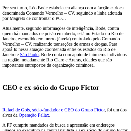
Por seu turno, Léo Bode estabeleceu aliança com a facção carioca
denominada Comando Vermelho – CV, seguindo a linha adotada
por Magrelo de confrontar o PCC.
Atualmente, segundo informações de inteligência, Bode, contra
quem há mandados de prisão em aberto, está no Estado do Rio de
Janeiro, escondido em morro (favela) controlado pelo Comando
Vermelho – CV, realizando transações de armas e drogas. Para
apoiá-lo nessa atuação coordenada entre os estados do Rio de
Janeiro e
São Paulo
, Bode conta com apoio de inúmeros indivíduos
na região, notadamente Rio Claro e Araras, cidades que são
importantes entrepostos da organização criminosa.
CEO e ex-sócio do Grupo Fictor
Rafael de Gois, sócio-fundador e CEO do Grupo Fictor
, foi um dos
alvos da
Operação Fallax
.
A PF cumpriu mandados de busca e apreensão em endereços
ligados ao executivo na capital paulista. O ex-sócio do Grupo Fictor