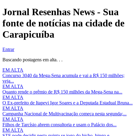
Jornal Resenhas News - Sua
fonte de notícias na cidade de
Carapicuíba
Entrar
Buscando postagens em alta. . .
EM ALTA
Concurso 3040 da Mega-Sena acumula e vai a R$ 150 milhões;
veja...
EM ALTA
Quanto rende o prêmio de R$ 150 milhões da Mega-Sena na...
EM ALTA
O Ex-prefeito de Itapevi Igor Soares e a Deputada Estadual Bruna...
EM ALTA
Campanha Nacional de Multivacinação começa nesta segunda;...
EM ALTA
Filhos de Tarcísio abrem consultoria e usam o Palácio dos...
EM ALTA
STF pode decidir nesta quinta se jogo do bicho, bingo e...