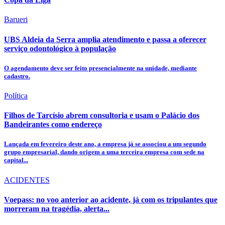
Barueri
UBS Aldeia da Serra amplia atendimento e passa a oferecer
serviço odontológico à população
O agendamento deve ser feito presencialmente na unidade, mediante
cadastro.
Política
Filhos de Tarcísio abrem consultoria e usam o Palácio dos
Bandeirantes como endereço
Lançada em fevereiro deste ano, a empresa já se associou a um segundo
grupo empresarial, dando origem a uma terceira empresa com sede na
capital...
ACIDENTES
Voepass: no voo anterior ao acidente, já com os tripulantes que
morreram na tragédia, alerta...