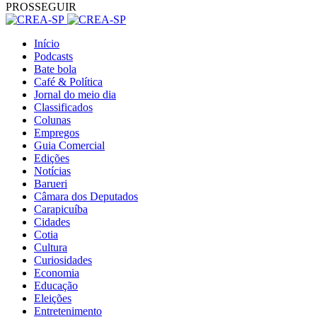
PROSSEGUIR
Início
Podcasts
Bate bola
Café & Política
Jornal do meio dia
Classificados
Colunas
Empregos
Guia Comercial
Edições
Notícias
Barueri
Câmara dos Deputados
Carapicuíba
Cidades
Cotia
Cultura
Curiosidades
Economia
Educação
Eleições
Entretenimento