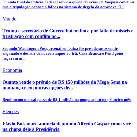
O laudo final da Polícia Federal sobre a queda do avião da Voepass concluiu
que a tripulação conhecia falhas no sistema de degelo da aeronave. O...
Mundo
Trump e secretário de Guerra batem boca por falta de mísseis e
frustração com conflito no...
Segundo Washington Post, arsenal em baixa fez presidente se sentir
enganado e desistir de novos ataques ao Irã. Casa Branca e Pentágono
negaram as...
Economia
Quanto rende o prêmio de R$ 150 milhões da Mega-Sena na
poupança e em outras opções de...
Rendimento mensal passa de R$ 1 milhão na poupança só no primeiro mês
Eleições
Flávio Bolsonaro anuncia deputado Alfredo Gaspar como vice
na chapa dele à Presidência