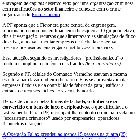
e lavagem de capitais desenvolvido por uma organização criminosa
com ramificações no setor financeiro e conexão com o crime
organizado do
Rio de Janeiro
.
A PF aponta que a Fictor era parte central da engrenagem,
funcionando como núcleo financeiro do esquema.
O grupo injetava,
diz a investigação, recursos que alimentavam as simulações de fluxo
de caixa, ajudava a montar empresas de fachada e operava
mecanismos usados para enganar instituições financeiras
Essa atuação, segundo os investigadores, “profissionalizou” o
modelo e ampliou a eficiência das fraudes
(leia mais abaixo).
Segundo a PF, células do Comando Vermelho usavam a mesma
estrutura para lavar dinheiro do tráfico. Elas se aproveitavam das
empresas fictícias e da contabilidade fabricada para justificar a
entrada de recursos ilícitos no sistema bancário.
Depois de circular pelas firmas de fachada,
o dinheiro era
convertido em bens de luxo e criptoativos
, o que dificultava o
rastreamento. Para a PF, o compartilhamento do esquema revela um
“ecossistema criminoso” usado por empresários, operadores
financeiros e facções.
A Operação Fallax prendeu ao menos 15 pessoas na quarta (25)
.