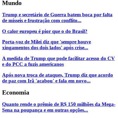
Mundo
Trump e secretário de Guerra batem boca por falta
de mísseis e frustração com conflito...
O calor europeu é pior que o do Brasil?
Porta-voz de Milei diz que 'sempre houve
xingamentos dos dois lados' após crise...
A medida de Trump que pode facilitar acesso do CV
e do PCC a fuzis americanos
Após nova troca de ataques, Trump diz que acordo
de paz com Irã 'acabou' e fala em novo...
Economia
Quanto rende o prêmio de R$ 150 milhões da Mega-
Sena na poupança e em outras opções...