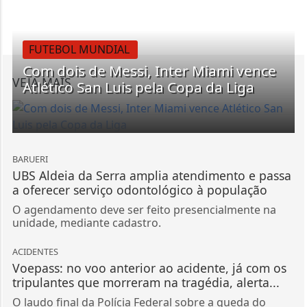
FUTEBOL MUNDIAL
Com dois de Messi, Inter Miami vence
VEJA MAIS
Atlético San Luis pela Copa da Liga
BARUERI
UBS Aldeia da Serra amplia atendimento e passa
a oferecer serviço odontológico à população
O agendamento deve ser feito presencialmente na
unidade, mediante cadastro.
ACIDENTES
Voepass: no voo anterior ao acidente, já com os
tripulantes que morreram na tragédia, alerta...
O laudo final da Polícia Federal sobre a queda do