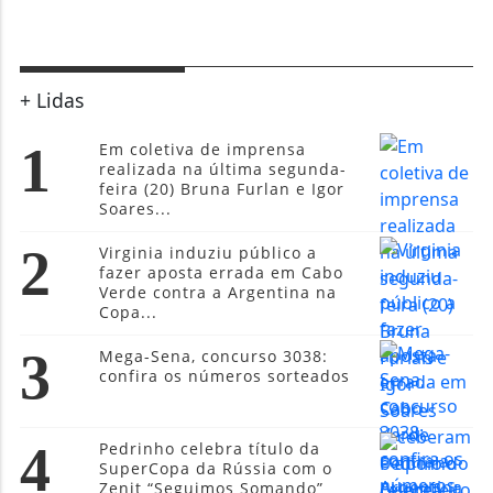
+ Lidas
1
Em coletiva de imprensa
realizada na última segunda-
feira (20) Bruna Furlan e Igor
Soares...
2
Virginia induziu público a
fazer aposta errada em Cabo
Verde contra a Argentina na
Copa...
3
Mega-Sena, concurso 3038:
confira os números sorteados
4
Pedrinho celebra título da
SuperCopa da Rússia com o
Zenit “Seguimos Somando”