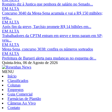
Romário diz à Justiça que penhora de salário no Senado...
EM ALTA
Concurso 3040 da Mega-Sena acumula e vai a R$ 150 milhões;
veja...
EM ALTA
Após fim da greve, Tarcísio promete R$ 14 bilhões em...
EM ALTA
Trabalhadores da CPTM entram em greve e trens param em SP;
veja...
EM ALTA
Mega-Sena, concurso 3038: confira os números sorteados
EM ALTA
Prefeitura de Barueri alerta para mudanças no esquema de...
Quinta-feira,
06 de Agosto de 2026
MENU
Início
Classificados
Colunas
Empregos
Guia Comercial
Farmácias de Plantão
Câmeras Ao Vivo
Contato