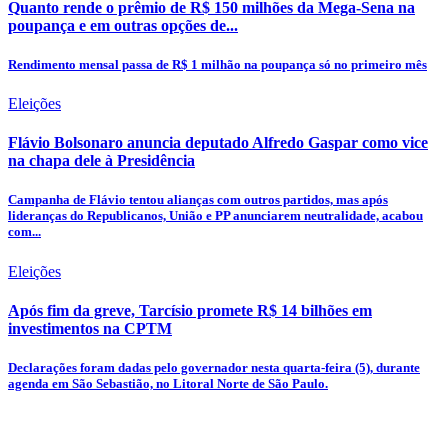
Quanto rende o prêmio de R$ 150 milhões da Mega-Sena na
poupança e em outras opções de...
Rendimento mensal passa de R$ 1 milhão na poupança só no primeiro mês
Eleições
Flávio Bolsonaro anuncia deputado Alfredo Gaspar como vice
na chapa dele à Presidência
Campanha de Flávio tentou alianças com outros partidos, mas após
lideranças do Republicanos, União e PP anunciarem neutralidade, acabou
com...
Eleições
Após fim da greve, Tarcísio promete R$ 14 bilhões em
investimentos na CPTM
Declarações foram dadas pelo governador nesta quarta-feira (5), durante
agenda em São Sebastião, no Litoral Norte de São Paulo.