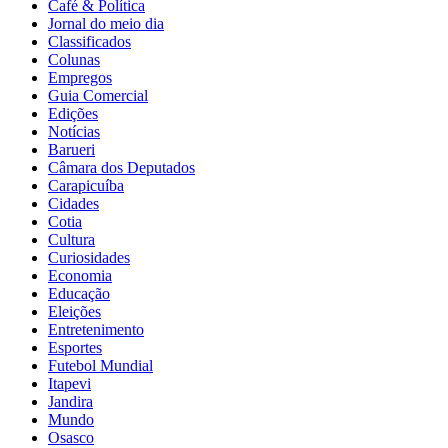
Café & Política
Jornal do meio dia
Classificados
Colunas
Empregos
Guia Comercial
Edições
Notícias
Barueri
Câmara dos Deputados
Carapicuíba
Cidades
Cotia
Cultura
Curiosidades
Economia
Educação
Eleições
Entretenimento
Esportes
Futebol Mundial
Itapevi
Jandira
Mundo
Osasco