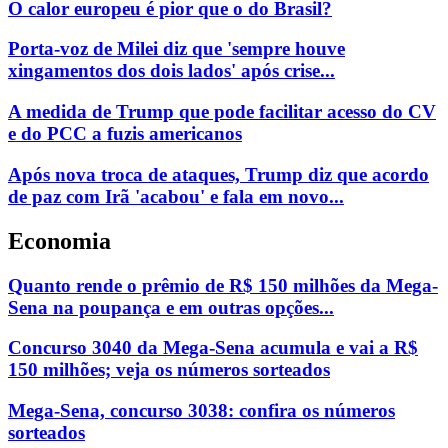
O calor europeu é pior que o do Brasil?
Porta-voz de Milei diz que 'sempre houve
xingamentos dos dois lados' após crise...
A medida de Trump que pode facilitar acesso do CV
e do PCC a fuzis americanos
Após nova troca de ataques, Trump diz que acordo
de paz com Irã 'acabou' e fala em novo...
Economia
Quanto rende o prêmio de R$ 150 milhões da Mega-
Sena na poupança e em outras opções...
Concurso 3040 da Mega-Sena acumula e vai a R$
150 milhões; veja os números sorteados
Mega-Sena, concurso 3038: confira os números
sorteados