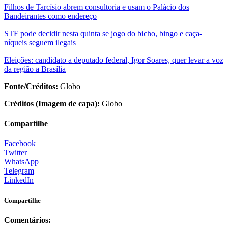
Filhos de Tarcísio abrem consultoria e usam o Palácio dos
Bandeirantes como endereço
STF pode decidir nesta quinta se jogo do bicho, bingo e caça-
níqueis seguem ilegais
Eleições: candidato a deputado federal, Igor Soares, quer levar a voz
da região a Brasília
Fonte/Créditos:
Globo
Créditos (Imagem de capa):
Globo
Compartilhe
Facebook
Twitter
WhatsApp
Telegram
LinkedIn
Compartilhe
Comentários: