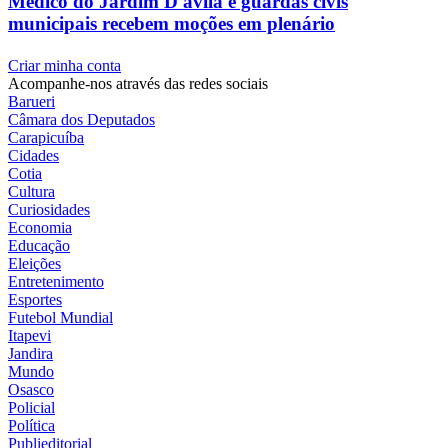
Médico do Jardim D'ávila e guardas civis
municipais recebem moções em plenário
Criar minha conta
Acompanhe-nos através das redes sociais
Barueri
Câmara dos Deputados
Carapicuíba
Cidades
Cotia
Cultura
Curiosidades
Economia
Educação
Eleições
Entretenimento
Esportes
Futebol Mundial
Itapevi
Jandira
Mundo
Osasco
Policial
Política
Publieditorial