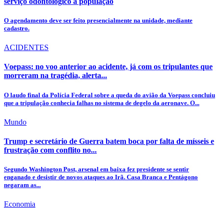
serviço odontológico à população
O agendamento deve ser feito presencialmente na unidade, mediante
cadastro.
ACIDENTES
Voepass: no voo anterior ao acidente, já com os tripulantes que
morreram na tragédia, alerta...
O laudo final da Polícia Federal sobre a queda do avião da Voepass concluiu
que a tripulação conhecia falhas no sistema de degelo da aeronave. O...
Mundo
Trump e secretário de Guerra batem boca por falta de mísseis e
frustração com conflito no...
Segundo Washington Post, arsenal em baixa fez presidente se sentir
enganado e desistir de novos ataques ao Irã. Casa Branca e Pentágono
negaram as...
Economia