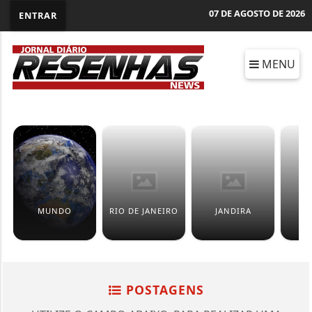
07 DE AGOSTO DE 2026
ENTRAR
MENU
MUNDO
RIO DE JANEIRO
JANDIRA
I
POSTAGENS