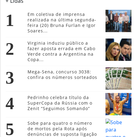
+ Lidas
1
Em coletiva de imprensa
realizada na última segunda-
feira (20) Bruna Furlan e Igor
Soares...
2
Virginia induziu público a
fazer aposta errada em Cabo
Verde contra a Argentina na
Copa...
3
Mega-Sena, concurso 3038:
confira os números sorteados
4
Pedrinho celebra título da
SuperCopa da Rússia com o
Zenit “Seguimos Somando”
5
Sobe para quatro o número
de mortos pela Rota após
denúncias de suposta ligação