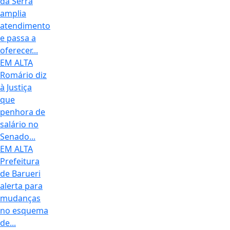
da Serra
amplia
atendimento
e passa a
oferecer...
EM ALTA
Romário diz
à Justiça
que
penhora de
salário no
Senado...
EM ALTA
Prefeitura
de Barueri
alerta para
mudanças
no esquema
de...