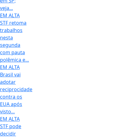
em SP;
veja...
EM ALTA
STF retoma
trabalhos
nesta
segunda
com pauta
polêmica e...
EM ALTA
Brasil vai
adotar
reciprocidade
contra os
EUA após
visto...
EM ALTA
STF pode
decidir