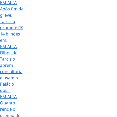
EM ALTA
Após fim da
greve,
Tarcísio
promete R$
14 bilhões
em...
EM ALTA
Filhos de
Tarcísio
abrem
consultoria
e usam o
Palácio
dos...
EM ALTA
Quanto
rende o
prêmio de