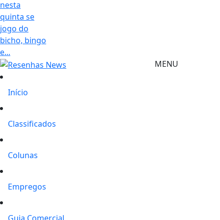
nesta
quinta se
jogo do
bicho, bingo
e...
MENU
Início
Classificados
Colunas
Empregos
Guia Comercial