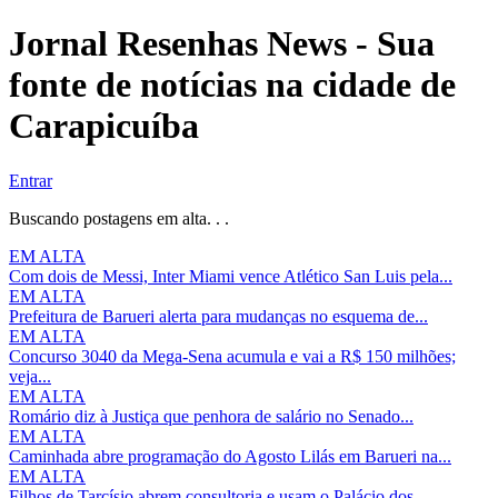
Jornal Resenhas News - Sua
fonte de notícias na cidade de
Carapicuíba
Entrar
Buscando postagens em alta. . .
EM ALTA
Com dois de Messi, Inter Miami vence Atlético San Luis pela...
EM ALTA
Prefeitura de Barueri alerta para mudanças no esquema de...
EM ALTA
Concurso 3040 da Mega-Sena acumula e vai a R$ 150 milhões;
veja...
EM ALTA
Romário diz à Justiça que penhora de salário no Senado...
EM ALTA
Caminhada abre programação do Agosto Lilás em Barueri na...
EM ALTA
Filhos de Tarcísio abrem consultoria e usam o Palácio dos...