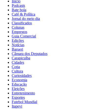
Início
Podcasts
Bate bola
Café & Política
Jornal do meio dia
Classificados
Colunas
Empregos
Guia Comercial
Edições
Notícias
Barueri
Câmara dos Deputados
Carapicuíba
Cidades
Cotia
Cultura
Curiosidades
Economia
Educação
Eleições
Entretenimento
Esportes
Futebol Mundial
Itapevi