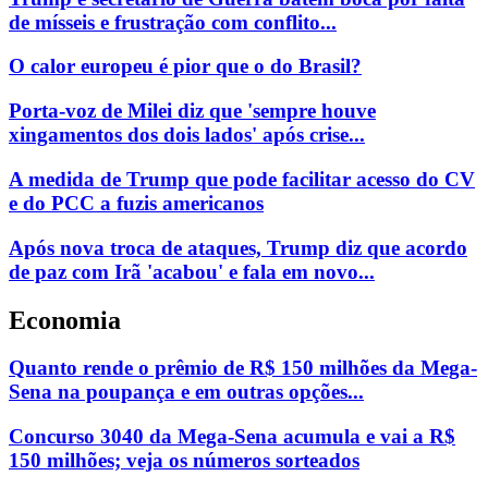
de mísseis e frustração com conflito...
O calor europeu é pior que o do Brasil?
Porta-voz de Milei diz que 'sempre houve
xingamentos dos dois lados' após crise...
A medida de Trump que pode facilitar acesso do CV
e do PCC a fuzis americanos
Após nova troca de ataques, Trump diz que acordo
de paz com Irã 'acabou' e fala em novo...
Economia
Quanto rende o prêmio de R$ 150 milhões da Mega-
Sena na poupança e em outras opções...
Concurso 3040 da Mega-Sena acumula e vai a R$
150 milhões; veja os números sorteados