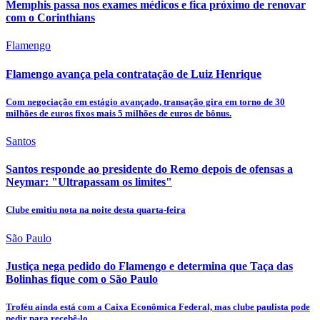
Memphis passa nos exames médicos e fica próximo de renovar
com o Corinthians
Flamengo
Flamengo avança pela contratação de Luiz Henrique
Com negociação em estágio avançado, transação gira em torno de 30
milhões de euros fixos mais 5 milhões de euros de bônus.
Santos
Santos responde ao presidente do Remo depois de ofensas a
Neymar: "Ultrapassam os limites"
Clube emitiu nota na noite desta quarta-feira
São Paulo
Justiça nega pedido do Flamengo e determina que Taça das
Bolinhas fique com o São Paulo
Troféu ainda está com a Caixa Econômica Federal, mas clube paulista pode
pedir para recebê-lo