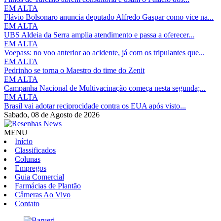
EM ALTA
Flávio Bolsonaro anuncia deputado Alfredo Gaspar como vice na...
EM ALTA
UBS Aldeia da Serra amplia atendimento e passa a oferecer...
EM ALTA
Voepass: no voo anterior ao acidente, já com os tripulantes que...
EM ALTA
Pedrinho se torna o Maestro do time do Zenit
EM ALTA
Campanha Nacional de Multivacinação começa nesta segunda;...
EM ALTA
Brasil vai adotar reciprocidade contra os EUA após visto...
Sabado,
08 de Agosto de 2026
MENU
Início
Classificados
Colunas
Empregos
Guia Comercial
Farmácias de Plantão
Câmeras Ao Vivo
Contato