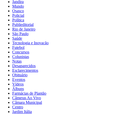
Jandira
Mundo
Osasco
Policial
Política
Publieditorial
Rio de Janeiro
São Paulo
Saúde
Tecnologia e Inovação
Futebol
Concursos
Colunistas
Notas
Desaparecidos
Esclarecimentos
Obituário
Eventos
Vídeos
Álbuns
Farmácias de Plantão
Câmeras Ao Vivo
Câmara Municipal
Centro
Jardim Itália