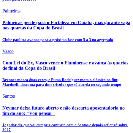
Palmeiras
Palmeiras perde para o Fortaleza em Cuiabá, mas garante vaga
nas quartas da Copa do Brasil
Clube paulista avança para a próxima fase com 5 a 3 no agregado
Vasco
Com Lei do Ex, Vasco vence o Fluminense e avança às quartas
de final da Copa do Brasil
Brenner marca duas vezes, e Puma Rodríguez mata o clássico no fim;
Martinelli desconta para time tricolor que só acorda no segundo tempo
Santos
Neymar deixa futuro aberto e não descarta aposentadoria no
fim do ano: "Vou pensar"
Jogador diz que vai cumprir contrato com o Santos e depois refletirá sobre
2027