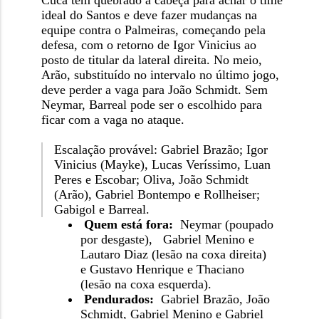
Cuca tem quebrado a cabeça para achar o time
ideal do Santos e deve fazer mudanças na
equipe contra o Palmeiras, começando pela
defesa, com o retorno de Igor Vinicius ao
posto de titular da lateral direita. No meio,
Arão, substituído no intervalo no último jogo,
deve perder a vaga para João Schmidt. Sem
Neymar, Barreal pode ser o escolhido para
ficar com a vaga no ataque.
Escalação provável: Gabriel Brazão; Igor
Vinicius (Mayke), Lucas Veríssimo, Luan
Peres e Escobar; Oliva, João Schmidt
(Arão), Gabriel Bontempo e Rollheiser;
Gabigol e Barreal.
Quem está fora:
Neymar (poupado
por desgaste),
Gabriel Menino e
Lautaro Diaz (lesão na coxa direita)
e Gustavo Henrique e Thaciano
(lesão na coxa esquerda).
Pendurados:
Gabriel Brazão, João
Schmidt, Gabriel Menino e Gabriel