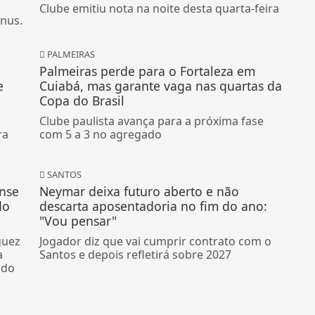
Clube emitiu nota na noite desta quarta-feira
ônus.
PALMEIRAS
Palmeiras perde para o Fortaleza em
e
Cuiabá, mas garante vaga nas quartas da
Copa do Brasil
Clube paulista avança para a próxima fase
ra
com 5 a 3 no agregado
SANTOS
ense
Neymar deixa futuro aberto e não
do
descarta aposentadoria no fim do ano:
"Vou pensar"
guez
Jogador diz que vai cumprir contrato com o
a
Santos e depois refletirá sobre 2027
ndo