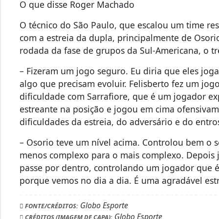
O que disse Roger Machado
O técnico do São Paulo, que escalou um time rese
com a estreia da dupla, principalmente de Osorio
rodada da fase de grupos da Sul-Americana, o tr
– Fizeram um jogo seguro. Eu diria que eles jog
algo que precisam evoluir. Felisberto fez um j
dificuldade com Sarrafiore, que é um jogador e
estreante na posição e jogou em cima ofensivame
dificuldades da estreia, do adversário e do ent
– Osorio teve um nível acima. Controlou bem o se
menos complexo para o mais complexo. Depois j
passe por dentro, controlando um jogador que 
porque vemos no dia a dia. É uma agradável estre
Globo Esporte
FONTE/CRÉDITOS:
Globo Esporte
CRÉDITOS (IMAGEM DE CAPA):