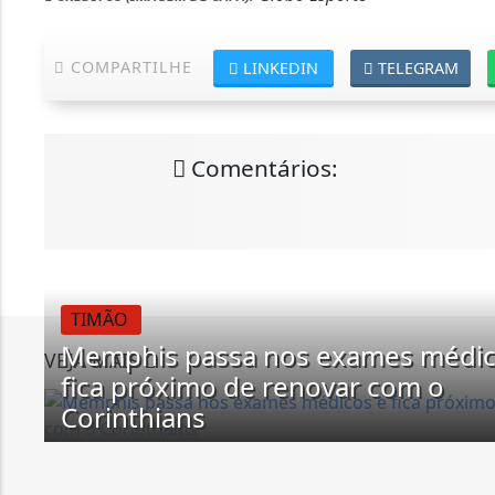
COMPARTILHE
LINKEDIN
TELEGRAM
Comentários:
TIMÃO
Memphis passa nos exames médic
VEJA MAIS
fica próximo de renovar com o
Corinthians