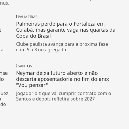
ônus.
PALMEIRAS
Palmeiras perde para o Fortaleza em
e
Cuiabá, mas garante vaga nas quartas da
Copa do Brasil
Clube paulista avança para a próxima fase
ra
com 5 a 3 no agregado
SANTOS
ense
Neymar deixa futuro aberto e não
do
descarta aposentadoria no fim do ano:
"Vou pensar"
guez
Jogador diz que vai cumprir contrato com o
a
Santos e depois refletirá sobre 2027
ndo