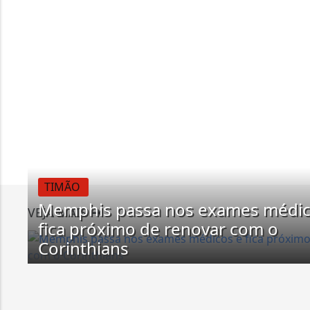
TIMÃO
Memphis passa nos exames médic
VEJA MAIS
fica próximo de renovar com o
Corinthians