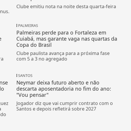
Clube emitiu nota na noite desta quarta-feira
ônus.
PALMEIRAS
Palmeiras perde para o Fortaleza em
e
Cuiabá, mas garante vaga nas quartas da
Copa do Brasil
Clube paulista avança para a próxima fase
ra
com 5 a 3 no agregado
SANTOS
ense
Neymar deixa futuro aberto e não
do
descarta aposentadoria no fim do ano:
"Vou pensar"
guez
Jogador diz que vai cumprir contrato com o
a
Santos e depois refletirá sobre 2027
ndo