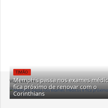
TIMÃO
Memphis passa nos exames médic
VEJA MAIS
fica próximo de renovar com o
Corinthians