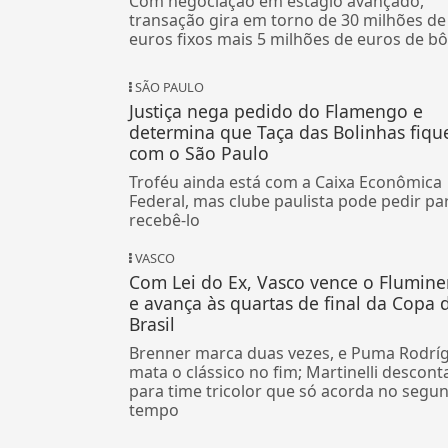
Com negociação em estágio avançado,
transação gira em torno de 30 milhões de
euros fixos mais 5 milhões de euros de b
SÃO PAULO
Justiça nega pedido do Flamengo e
determina que Taça das Bolinhas fiqu
com o São Paulo
Troféu ainda está com a Caixa Econômica
Federal, mas clube paulista pode pedir pa
recebê-lo
VASCO
Com Lei do Ex, Vasco vence o Flumin
e avança às quartas de final da Copa 
Brasil
Brenner marca duas vezes, e Puma Rodrí
mata o clássico no fim; Martinelli descont
para time tricolor que só acorda no segu
tempo