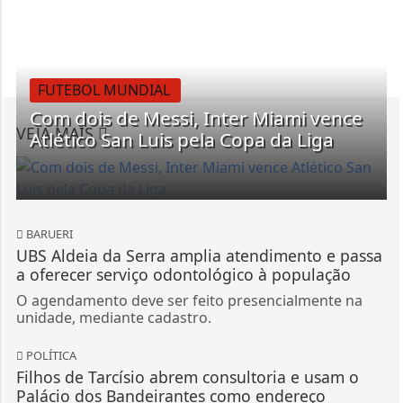
FUTEBOL MUNDIAL
Com dois de Messi, Inter Miami vence
VEJA MAIS
Atlético San Luis pela Copa da Liga
BARUERI
UBS Aldeia da Serra amplia atendimento e passa
a oferecer serviço odontológico à população
O agendamento deve ser feito presencialmente na
unidade, mediante cadastro.
POLÍTICA
Filhos de Tarcísio abrem consultoria e usam o
Palácio dos Bandeirantes como endereço