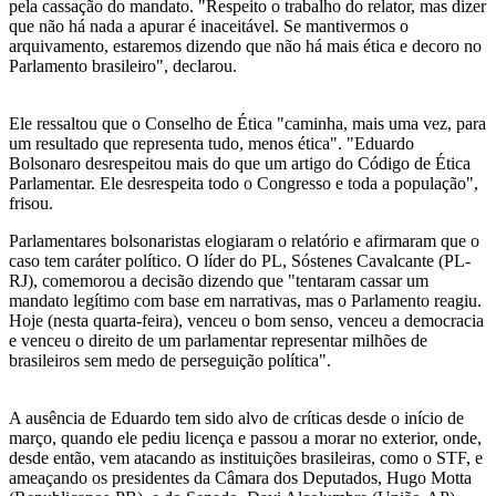
pela cassação do mandato. "Respeito o trabalho do relator, mas dizer
que não há nada a apurar é inaceitável. Se mantivermos o
arquivamento, estaremos dizendo que não há mais ética e decoro no
Parlamento brasileiro", declarou.
Ele ressaltou que o Conselho de Ética "caminha, mais uma vez, para
um resultado que representa tudo, menos ética". "Eduardo
Bolsonaro desrespeitou mais do que um artigo do Código de Ética
Parlamentar. Ele desrespeita todo o Congresso e toda a população",
frisou.
Parlamentares bolsonaristas elogiaram o relatório e afirmaram que o
caso tem caráter político. O líder do PL, Sóstenes Cavalcante (PL-
RJ), comemorou a decisão dizendo que "tentaram cassar um
mandato legítimo com base em narrativas, mas o Parlamento reagiu.
Hoje (nesta quarta-feira), venceu o bom senso, venceu a democracia
e venceu o direito de um parlamentar representar milhões de
brasileiros sem medo de perseguição política".
A ausência de Eduardo tem sido alvo de críticas desde o início de
março, quando ele pediu licença e passou a morar no exterior, onde,
desde então, vem atacando as instituições brasileiras, como o STF, e
ameaçando os presidentes da Câmara dos Deputados, Hugo Motta