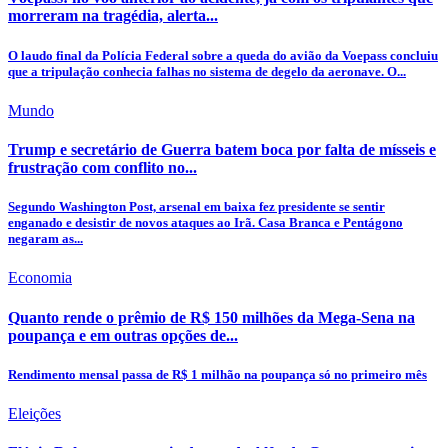
morreram na tragédia, alerta...
O laudo final da Polícia Federal sobre a queda do avião da Voepass concluiu
que a tripulação conhecia falhas no sistema de degelo da aeronave. O...
Mundo
Trump e secretário de Guerra batem boca por falta de mísseis e
frustração com conflito no...
Segundo Washington Post, arsenal em baixa fez presidente se sentir
enganado e desistir de novos ataques ao Irã. Casa Branca e Pentágono
negaram as...
Economia
Quanto rende o prêmio de R$ 150 milhões da Mega-Sena na
poupança e em outras opções de...
Rendimento mensal passa de R$ 1 milhão na poupança só no primeiro mês
Eleições