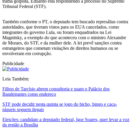
trama golpista, Eduardo está respondendo a processo no Supremo
Tribunal Federal (STF).
Também conforme o PT, o deputado tem buscado represálias contra
autoridades, que tiveram vistos para os EUA cancelados, como
integrantes do governo Lula, ou foram enquadrados na Lei
Magnitsky, a exemplo do que aconteceu com o ministro Alexandre
de Moraes, do STF, e da mulher dele. A lei prevê sanções contra
estrangeiros que cometam violações de direitos humanos ou se
envolveram em corrupção.
Publicidade
Leia Também:
Filhos de Tarcísio abrem consultoria e usam o Palácio dos
Bandeirantes como endereço
STF pode decidir nesta quinta se jogo do bicho, bingo e caça-
níqueis seguem ilegais
Eleições: candidato a deputado federal, Igor Soares, quer levar a voz
da região a Brasília