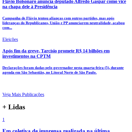
Flávio Bolsonaro anuncia deputado Alfredo Gaspar como vice
na chapa dele à Presidência
Campanha de Flávio tentou alianças com outros partidos, mas após
lideranças do Republicanos, União e PP anunciarem neutralidade, acabou
com...
Eleições
Após fim da greve, Tarcísio promete R$ 14 bilhões em
investimentos na CPTM
Declarações foram dadas pelo governador nesta quarta-feira (5), durante
agenda em São Sebastião, no Litoral Norte de São Paulo.
Veja Mais Publicações
+ Lidas
1
Em coletiva de imprensa realizada na última