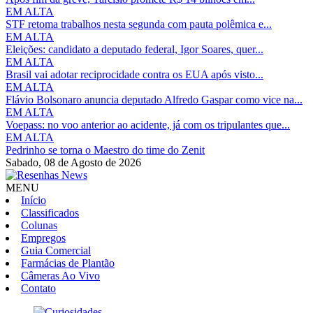
EM ALTA
STF retoma trabalhos nesta segunda com pauta polêmica e...
EM ALTA
Eleições: candidato a deputado federal, Igor Soares, quer...
EM ALTA
Brasil vai adotar reciprocidade contra os EUA após visto...
EM ALTA
Flávio Bolsonaro anuncia deputado Alfredo Gaspar como vice na...
EM ALTA
Voepass: no voo anterior ao acidente, já com os tripulantes que...
EM ALTA
Pedrinho se torna o Maestro do time do Zenit
Sabado,
08 de Agosto de 2026
MENU
Início
Classificados
Colunas
Empregos
Guia Comercial
Farmácias de Plantão
Câmeras Ao Vivo
Contato