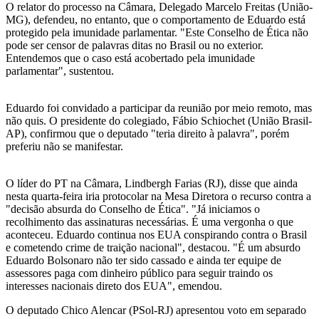
O relator do processo na Câmara, Delegado Marcelo Freitas (União-
MG), defendeu, no entanto, que o comportamento de Eduardo está
protegido pela imunidade parlamentar. "Este Conselho de Ética não
pode ser censor de palavras ditas no Brasil ou no exterior.
Entendemos que o caso está acobertado pela imunidade
parlamentar", sustentou.
Eduardo foi convidado a participar da reunião por meio remoto, mas
não quis. O presidente do colegiado, Fábio Schiochet (União Brasil-
AP), confirmou que o deputado "teria direito à palavra", porém
preferiu não se manifestar.
O líder do PT na Câmara, Lindbergh Farias (RJ), disse que ainda
nesta quarta-feira iria protocolar na Mesa Diretora o recurso contra a
"decisão absurda do Conselho de Ética". "Já iniciamos o
recolhimento das assinaturas necessárias. É uma vergonha o que
aconteceu. Eduardo continua nos EUA conspirando contra o Brasil
e cometendo crime de traição nacional", destacou. "É um absurdo
Eduardo Bolsonaro não ter sido cassado e ainda ter equipe de
assessores paga com dinheiro público para seguir traindo os
interesses nacionais direto dos EUA", emendou.
O deputado Chico Alencar (PSol-RJ) apresentou voto em separado