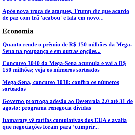
Após nova troca de ataques, Trump diz que acordo
de paz com Irã 'acabou' e fala em novo...
Economia
Quanto rende o prêmio de R$ 150 milhões da Mega-
Sena na poupança e em outras opções...
Concurso 3040 da Mega-Sena acumula e vai a R$
150 milhões; veja os números sorteados
Mega-Sena, concurso 3038: confira os números
sorteados
Governo prorroga adesão ao Desenrola 2.0 até 31 de
agosto; programa renegocia dívidas
Itamaraty vê tarifas cumulativas dos EUA e avalia
que negociações foram para ‘cumprir...