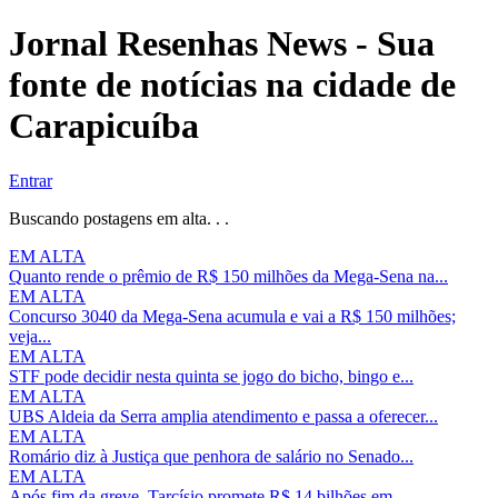
Jornal Resenhas News - Sua
fonte de notícias na cidade de
Carapicuíba
Entrar
Buscando postagens em alta. . .
EM ALTA
Quanto rende o prêmio de R$ 150 milhões da Mega-Sena na...
EM ALTA
Concurso 3040 da Mega-Sena acumula e vai a R$ 150 milhões;
veja...
EM ALTA
STF pode decidir nesta quinta se jogo do bicho, bingo e...
EM ALTA
UBS Aldeia da Serra amplia atendimento e passa a oferecer...
EM ALTA
Romário diz à Justiça que penhora de salário no Senado...
EM ALTA
Após fim da greve, Tarcísio promete R$ 14 bilhões em...