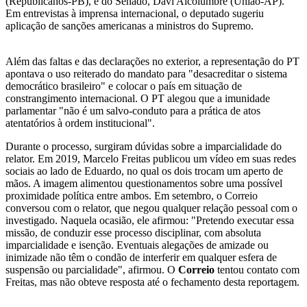
(Republicanos-PB), e do Senado, Davi Alcolumbre (União-AP).
Em entrevistas à imprensa internacional, o deputado sugeriu
aplicação de sanções americanas a ministros do Supremo.
Além das faltas e das declarações no exterior, a representação do PT
apontava o uso reiterado do mandato para "desacreditar o sistema
democrático brasileiro" e colocar o país em situação de
constrangimento internacional. O PT alegou que a imunidade
parlamentar "não é um salvo-conduto para a prática de atos
atentatórios à ordem institucional".
Durante o processo, surgiram dúvidas sobre a imparcialidade do
relator. Em 2019, Marcelo Freitas publicou um vídeo em suas redes
sociais ao lado de Eduardo, no qual os dois trocam um aperto de
mãos. A imagem alimentou questionamentos sobre uma possível
proximidade política entre ambos. Em setembro, o Correio
conversou com o relator, que negou qualquer relação pessoal com o
investigado. Naquela ocasião, ele afirmou: "Pretendo executar essa
missão, de conduzir esse processo disciplinar, com absoluta
imparcialidade e isenção. Eventuais alegações de amizade ou
inimizade não têm o condão de interferir em qualquer esfera de
suspensão ou parcialidade", afirmou. O
Correio
tentou contato com
Freitas, mas não obteve resposta até o fechamento desta reportagem.