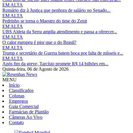
EM ALTA
Romário diz à Justiça que penhora de salário no Senado...
EM ALTA
Pedrinho se torna o Maestro do time do Zenit
EM ALTA
UBS Aldeia da Serra amplia atendimento e passa a oferecer...
EM ALTA
O calor europeu é pior que o do Brasil?
EM ALTA
Trump e secretário de Guerra batem boca por falta de mísseis e...
EM ALTA
Após fim da greve, Tarcísio promete R$ 14 bilhões em...
Quinta-feira,
06 de Agosto de 2026
MENU
Início
Classificados
Colunas
Empregos
Guia Comercial
Farmácias de Plantão
Câmeras Ao Vivo
Contato