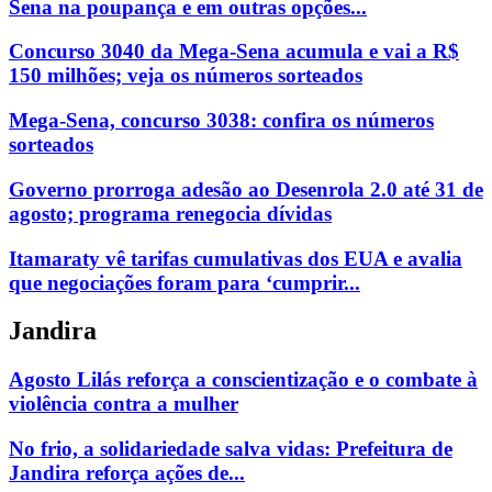
Sena na poupança e em outras opções...
Concurso 3040 da Mega-Sena acumula e vai a R$
150 milhões; veja os números sorteados
Mega-Sena, concurso 3038: confira os números
sorteados
Governo prorroga adesão ao Desenrola 2.0 até 31 de
agosto; programa renegocia dívidas
Itamaraty vê tarifas cumulativas dos EUA e avalia
que negociações foram para ‘cumprir...
Jandira
Agosto Lilás reforça a conscientização e o combate à
violência contra a mulher
No frio, a solidariedade salva vidas: Prefeitura de
Jandira reforça ações de...