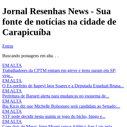
Jornal Resenhas News - Sua
fonte de notícias na cidade de
Carapicuíba
Entrar
Buscando postagens em alta. . .
EM ALTA
Trabalhadores da CPTM entram em greve e trens param em SP;
veja...
EM ALTA
O Ex-prefeito de Itapevi Igor Soares e a Deputada Estadual Bruna...
EM ALTA
Prefeitura de Barueri alerta para mudanças no esquema de...
EM ALTA
Bia Kicis diz que Michelle Bolsonaro será candidata ao Senado:...
EM ALTA
STF pode decidir nesta quinta se jogo do bicho, bingo e...
EM ALTA
Com dois de Messi, Inter Miami vence Atlético San Luis pela...