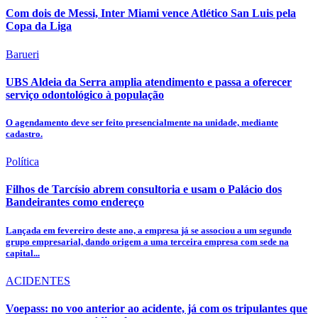
Com dois de Messi, Inter Miami vence Atlético San Luis pela
Copa da Liga
Barueri
UBS Aldeia da Serra amplia atendimento e passa a oferecer
serviço odontológico à população
O agendamento deve ser feito presencialmente na unidade, mediante
cadastro.
Política
Filhos de Tarcísio abrem consultoria e usam o Palácio dos
Bandeirantes como endereço
Lançada em fevereiro deste ano, a empresa já se associou a um segundo
grupo empresarial, dando origem a uma terceira empresa com sede na
capital...
ACIDENTES
Voepass: no voo anterior ao acidente, já com os tripulantes que