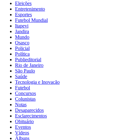
Eleições
Entretenimento
Esportes
Futebol Mundial
Itapevi
Jandira
Mundo
Osasco
Policial
Política
Publieditorial
Rio de Janeiro
São Paulo
Saúde
Tecnologia e Inovação
Futebol
Concursos
Colunistas
Notas
Desaparecidos
Esclarecimentos
Obituário
Eventos
Vídeos
Álbuns