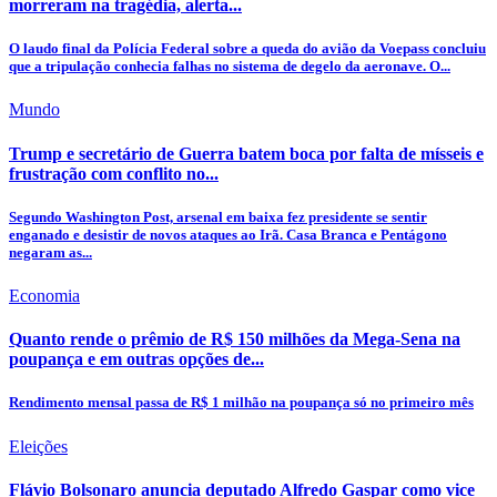
morreram na tragédia, alerta...
O laudo final da Polícia Federal sobre a queda do avião da Voepass concluiu
que a tripulação conhecia falhas no sistema de degelo da aeronave. O...
Mundo
Trump e secretário de Guerra batem boca por falta de mísseis e
frustração com conflito no...
Segundo Washington Post, arsenal em baixa fez presidente se sentir
enganado e desistir de novos ataques ao Irã. Casa Branca e Pentágono
negaram as...
Economia
Quanto rende o prêmio de R$ 150 milhões da Mega-Sena na
poupança e em outras opções de...
Rendimento mensal passa de R$ 1 milhão na poupança só no primeiro mês
Eleições
Flávio Bolsonaro anuncia deputado Alfredo Gaspar como vice