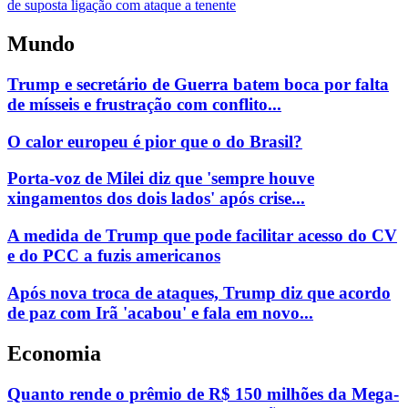
Mundo
Trump e secretário de Guerra batem boca por falta
de mísseis e frustração com conflito...
O calor europeu é pior que o do Brasil?
Porta-voz de Milei diz que 'sempre houve
xingamentos dos dois lados' após crise...
A medida de Trump que pode facilitar acesso do CV
e do PCC a fuzis americanos
Após nova troca de ataques, Trump diz que acordo
de paz com Irã 'acabou' e fala em novo...
Economia
Quanto rende o prêmio de R$ 150 milhões da Mega-