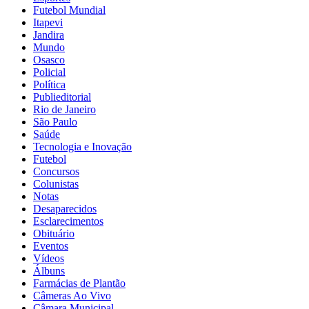
Futebol Mundial
Itapevi
Jandira
Mundo
Osasco
Policial
Política
Publieditorial
Rio de Janeiro
São Paulo
Saúde
Tecnologia e Inovação
Futebol
Concursos
Colunistas
Notas
Desaparecidos
Esclarecimentos
Obituário
Eventos
Vídeos
Álbuns
Farmácias de Plantão
Câmeras Ao Vivo
Câmara Municipal