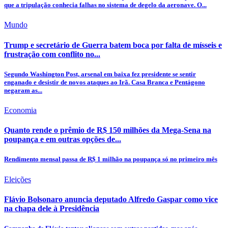
que a tripulação conhecia falhas no sistema de degelo da aeronave. O...
Mundo
Trump e secretário de Guerra batem boca por falta de mísseis e
frustração com conflito no...
Segundo Washington Post, arsenal em baixa fez presidente se sentir
enganado e desistir de novos ataques ao Irã. Casa Branca e Pentágono
negaram as...
Economia
Quanto rende o prêmio de R$ 150 milhões da Mega-Sena na
poupança e em outras opções de...
Rendimento mensal passa de R$ 1 milhão na poupança só no primeiro mês
Eleições
Flávio Bolsonaro anuncia deputado Alfredo Gaspar como vice
na chapa dele à Presidência