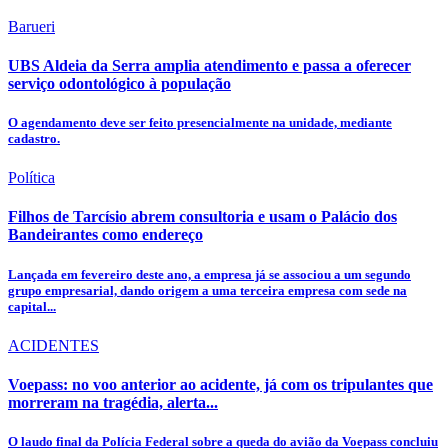
Barueri
UBS Aldeia da Serra amplia atendimento e passa a oferecer
serviço odontológico à população
O agendamento deve ser feito presencialmente na unidade, mediante
cadastro.
Política
Filhos de Tarcísio abrem consultoria e usam o Palácio dos
Bandeirantes como endereço
Lançada em fevereiro deste ano, a empresa já se associou a um segundo
grupo empresarial, dando origem a uma terceira empresa com sede na
capital...
ACIDENTES
Voepass: no voo anterior ao acidente, já com os tripulantes que
morreram na tragédia, alerta...
O laudo final da Polícia Federal sobre a queda do avião da Voepass concluiu