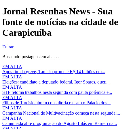
Jornal Resenhas News - Sua
fonte de notícias na cidade de
Carapicuíba
Entrar
Buscando postagens em alta. . .
EM ALTA
Após fim da greve, Tarcísio promete R$ 14 bilhões em...
EM ALTA
Eleições: candidato a deputado federal, Igor Soares, quer...
EM ALTA
STF retoma trabalhos nesta segunda com pauta polêmica e...
EM ALTA
Filhos de Tarcísio abrem consultoria e usam o Palácio dos...
EM ALTA
Campanha Nacional de Multivacinação começa nesta segunda;...
EM ALTA
Caminhada abre programação do Agosto Lilás em Barueri na...
EM ALTA