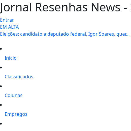
Jornal Resenhas News - 
Entrar
EM ALTA
Eleições: candidato a deputado federal, Igor Soares, quer...
Início
Classificados
Colunas
Empregos