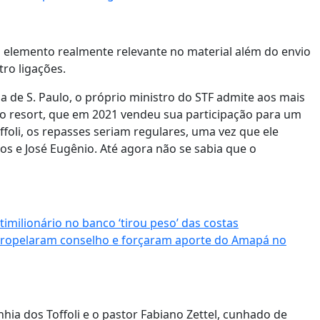
um elemento realmente relevante no material além do envio
ro ligações.
 de S. Paulo, o próprio ministro do STF admite aos mais
o resort, que em 2021 vendeu sua participação para um
foli, os repasses seriam regulares, uma vez que ele
s e José Eugênio. Até agora não se sabia que o
imilionário no banco ‘tirou peso’ das costas
atropelaram conselho e forçaram aporte do Amapá no
ia dos Toffoli e o pastor Fabiano Zettel, cunhado de