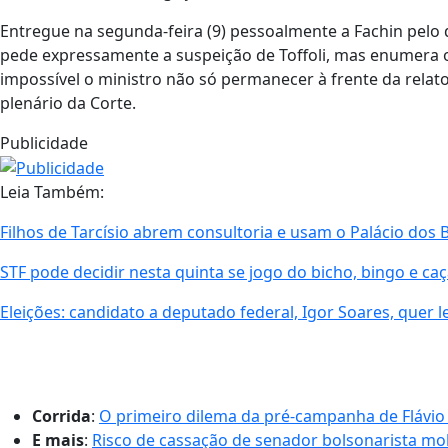
Entregue na segunda-feira (9) pessoalmente a Fachin pelo 
pede expressamente a suspeição de Toffoli, mas enumera o
impossível o ministro não só permanecer à frente da relat
plenário da Corte.
Publicidade
Leia Também:
Filhos de Tarcísio abrem consultoria e usam o Palácio do
STF pode decidir nesta quinta se jogo do bicho, bingo e ca
Eleições: candidato a deputado federal, Igor Soares, quer le
Corrida
:
O primeiro dilema da pré-campanha de Flávio
E mais
:
Risco de cassação de senador bolsonarista mo