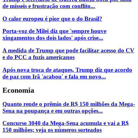
de mísseis e frustração com conflito...
O calor europeu é pior que o do Brasil?
Porta-voz de Milei diz que 'sempre houve
xingamentos dos dois lados' após crise...
A medida de Trump que pode facilitar acesso do CV
e do PCC a fuzis americanos
Após nova troca de ataques, Trump diz que acordo
de paz com Irã 'acabou' e fala em novo...
Economia
Quanto rende o prêmio de R$ 150 milhões da Mega-
Sena na poupança e em outras opções...
Concurso 3040 da Mega-Sena acumula e vai a R$
150 milhões; veja os números sorteados