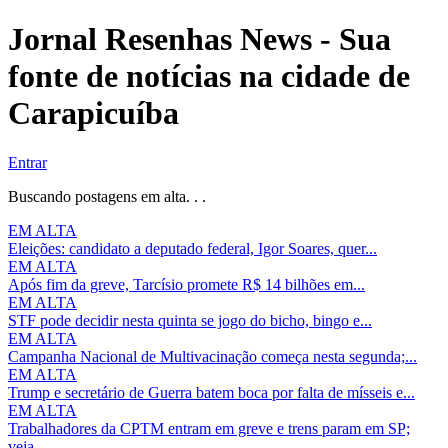
Jornal Resenhas News - Sua
fonte de notícias na cidade de
Carapicuíba
Entrar
Buscando postagens em alta. . .
EM ALTA
Eleições: candidato a deputado federal, Igor Soares, quer...
EM ALTA
Após fim da greve, Tarcísio promete R$ 14 bilhões em...
EM ALTA
STF pode decidir nesta quinta se jogo do bicho, bingo e...
EM ALTA
Campanha Nacional de Multivacinação começa nesta segunda;...
EM ALTA
Trump e secretário de Guerra batem boca por falta de mísseis e...
EM ALTA
Trabalhadores da CPTM entram em greve e trens param em SP;
veja...