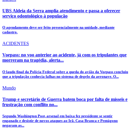
UBS Aldeia da Serra amplia atendimento e passa a oferecer
serviço odontológico à população
O agendamento deve ser feito presencialmente na unidade, mediante
cadastro.
ACIDENTES
Voepass: no voo anterior ao acidente, já com os tripulantes que
morreram na tragédia, alerta...
O laudo final da Polícia Federal sobre a queda do avião da Voepass concluiu
que a tripulação conhecia falhas no sistema de degelo da aeronave. O...
Mundo
Trump e secretário de Guerra batem boca por falta de mísseis e
frustração com conflito no...
Segundo Washington Post, arsenal em baixa fez presidente se sentir
enganado e desistir de novos ataques ao Irã. Casa Branca e Pentágono
negaram as...