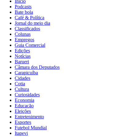
Início
Podcasts
Bate bola
Café & Política
Jornal do meio dia
Classificados
Colunas
Empregos
Guia Comercial
Edições
Notícias
Barueri
Câmara dos Deputados
Carapicuíba
Cidades
Cotia
Cultura
Curiosidades
Economia
Educação
Eleições
Entretenimento
Esportes
Futebol Mundial
Itapevi