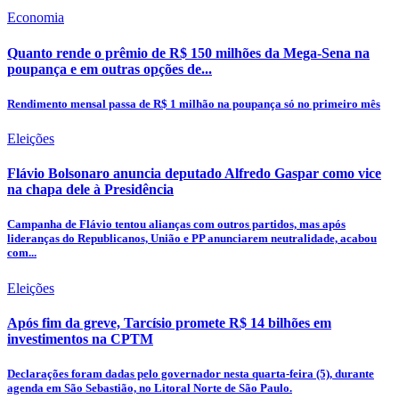
Economia
Quanto rende o prêmio de R$ 150 milhões da Mega-Sena na
poupança e em outras opções de...
Rendimento mensal passa de R$ 1 milhão na poupança só no primeiro mês
Eleições
Flávio Bolsonaro anuncia deputado Alfredo Gaspar como vice
na chapa dele à Presidência
Campanha de Flávio tentou alianças com outros partidos, mas após
lideranças do Republicanos, União e PP anunciarem neutralidade, acabou
com...
Eleições
Após fim da greve, Tarcísio promete R$ 14 bilhões em
investimentos na CPTM
Declarações foram dadas pelo governador nesta quarta-feira (5), durante
agenda em São Sebastião, no Litoral Norte de São Paulo.