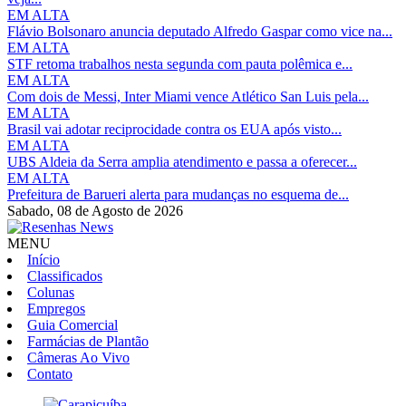
EM ALTA
Flávio Bolsonaro anuncia deputado Alfredo Gaspar como vice na...
EM ALTA
STF retoma trabalhos nesta segunda com pauta polêmica e...
EM ALTA
Com dois de Messi, Inter Miami vence Atlético San Luis pela...
EM ALTA
Brasil vai adotar reciprocidade contra os EUA após visto...
EM ALTA
UBS Aldeia da Serra amplia atendimento e passa a oferecer...
EM ALTA
Prefeitura de Barueri alerta para mudanças no esquema de...
Sabado,
08 de Agosto de 2026
MENU
Início
Classificados
Colunas
Empregos
Guia Comercial
Farmácias de Plantão
Câmeras Ao Vivo
Contato