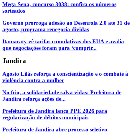
Mega-Sena, concurso 3038: confira os números
sorteados
Governo prorroga adesão ao Desenrola 2.0 até 31 de
agosto; programa renegocia dívidas
Itamaraty vê tarifas cumulativas dos EUA e avalia
que negociações foram para ‘cumprir...
Jandira
Agosto Lilás reforça a conscientização e o combate à
violência contra a mulher
No frio, a solidariedade salva vidas: Prefeitura de
Jandira reforça ações de...
Prefeitura de Jandira lança PPE 2026 para
regularização de débitos municipais
Prefeitura de Jandira abre processo seletivo