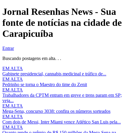
Jornal Resenhas News - Sua
fonte de notícias na cidade de
Carapicuíba
Entrar
Buscando postagens em alta. . .
EM ALTA
Gabinete presidencial, cannabis medicinal e tráfico de...
EM ALTA
Pedrinho se torna o Maestro do time do Zenit
EM ALTA
Trabalhadores da CPTM entram em greve e trens param em SP;
veja...
EM ALTA
Mega-Sena, concurso 3038: confira os números sorteados
EM ALTA
Com dois de Messi, Inter Miami vence Atlético San Luis pela...
EM ALTA
Quanto rende o prêmio de R$ 150 milhões da Mega-Sena na...