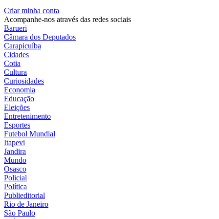
Criar minha conta
Acompanhe-nos através das redes sociais
Barueri
Câmara dos Deputados
Carapicuíba
Cidades
Cotia
Cultura
Curiosidades
Economia
Educação
Eleições
Entretenimento
Esportes
Futebol Mundial
Itapevi
Jandira
Mundo
Osasco
Policial
Política
Publieditorial
Rio de Janeiro
São Paulo