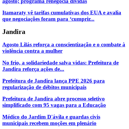
agosto; programa renegocia dívidas
Itamaraty vê tarifas cumulativas dos EUA e avalia
que negociações foram para ‘cumprir...
Jandira
Agosto Lilás reforça a conscientização e o combate à
violência contra a mulher
No frio, a solidariedade salva vidas: Prefeitura de
Jandira reforça ações de...
Prefeitura de Jandira lança PPE 2026 para
regularização de débitos municipais
Prefeitura de Jandira abre processo seletivo
simplificado com 95 vagas para a Educação
Médico do Jardim D'ávila e guardas civis
municipais recebem moções em plenário