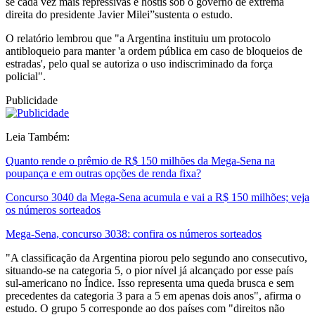
se cada vez mais repressivas e hostis sob o governo de extrema
direita do presidente Javier Milei”sustenta o estudo.
O relatório lembrou que "a Argentina instituiu um protocolo
antibloqueio para manter 'a ordem pública em caso de bloqueios de
estradas', pelo qual se autoriza o uso indiscriminado da força
policial".
Publicidade
Leia Também:
Quanto rende o prêmio de R$ 150 milhões da Mega-Sena na
poupança e em outras opções de renda fixa?
Concurso 3040 da Mega-Sena acumula e vai a R$ 150 milhões; veja
os números sorteados
Mega-Sena, concurso 3038: confira os números sorteados
"A classificação da Argentina piorou pelo segundo ano consecutivo,
situando-se na categoria 5, o pior nível já alcançado por esse país
sul-americano no Índice. Isso representa uma queda brusca e sem
precedentes da categoria 3 para a 5 em apenas dois anos", afirma o
estudo. O grupo 5 corresponde ao dos países com "direitos não