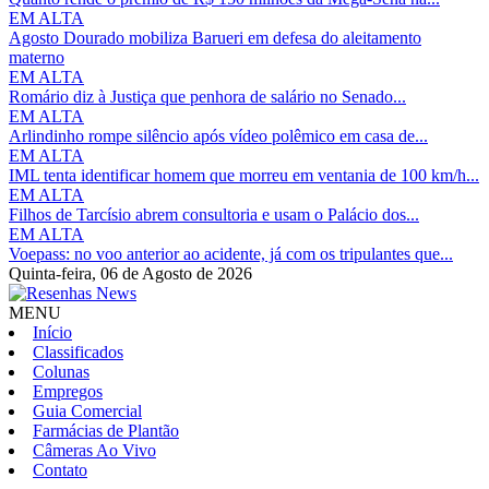
EM ALTA
Agosto Dourado mobiliza Barueri em defesa do aleitamento
materno
EM ALTA
Romário diz à Justiça que penhora de salário no Senado...
EM ALTA
Arlindinho rompe silêncio após vídeo polêmico em casa de...
EM ALTA
IML tenta identificar homem que morreu em ventania de 100 km/h...
EM ALTA
Filhos de Tarcísio abrem consultoria e usam o Palácio dos...
EM ALTA
Voepass: no voo anterior ao acidente, já com os tripulantes que...
Quinta-feira,
06 de Agosto de 2026
MENU
Início
Classificados
Colunas
Empregos
Guia Comercial
Farmácias de Plantão
Câmeras Ao Vivo
Contato