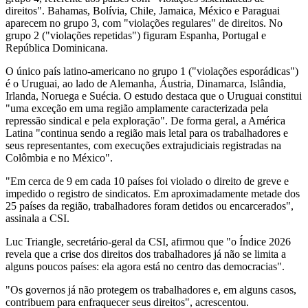
direitos". Bahamas, Bolívia, Chile, Jamaica, México e Paraguai
aparecem no grupo 3, com "violações regulares" de direitos. No
grupo 2 ("violações repetidas") figuram Espanha, Portugal e
República Dominicana.
O único país latino-americano no grupo 1 ("violações esporádicas")
é o Uruguai, ao lado de Alemanha, Áustria, Dinamarca, Islândia,
Irlanda, Noruega e Suécia. O estudo destaca que o Uruguai constitui
"uma exceção em uma região amplamente caracterizada pela
repressão sindical e pela exploração". De forma geral, a América
Latina "continua sendo a região mais letal para os trabalhadores e
seus representantes, com execuções extrajudiciais registradas na
Colômbia e no México".
"Em cerca de 9 em cada 10 países foi violado o direito de greve e
impedido o registro de sindicatos. Em aproximadamente metade dos
25 países da região, trabalhadores foram detidos ou encarcerados",
assinala a CSI.
Luc Triangle, secretário-geral da CSI, afirmou que "o Índice 2026
revela que a crise dos direitos dos trabalhadores já não se limita a
alguns poucos países: ela agora está no centro das democracias".
"Os governos já não protegem os trabalhadores e, em alguns casos,
contribuem para enfraquecer seus direitos", acrescentou.