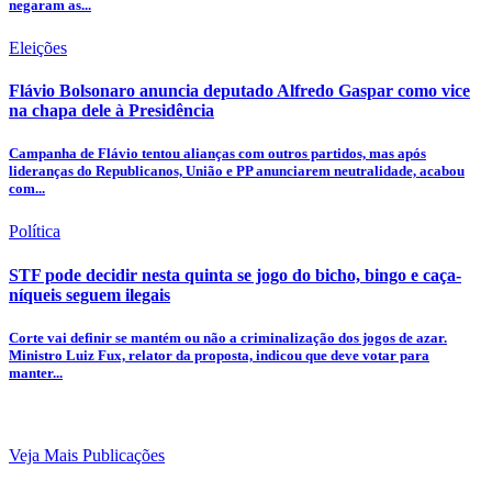
negaram as...
Eleições
Flávio Bolsonaro anuncia deputado Alfredo Gaspar como vice
na chapa dele à Presidência
Campanha de Flávio tentou alianças com outros partidos, mas após
lideranças do Republicanos, União e PP anunciarem neutralidade, acabou
com...
Política
STF pode decidir nesta quinta se jogo do bicho, bingo e caça-
níqueis seguem ilegais
Corte vai definir se mantém ou não a criminalização dos jogos de azar.
Ministro Luiz Fux, relator da proposta, indicou que deve votar para
manter...
Veja Mais Publicações