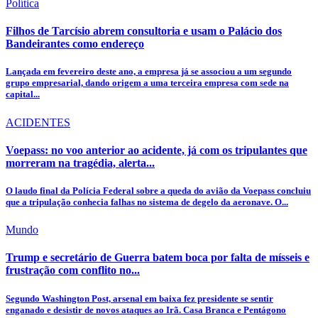
Política
Filhos de Tarcísio abrem consultoria e usam o Palácio dos
Bandeirantes como endereço
Lançada em fevereiro deste ano, a empresa já se associou a um segundo
grupo empresarial, dando origem a uma terceira empresa com sede na
capital...
ACIDENTES
Voepass: no voo anterior ao acidente, já com os tripulantes que
morreram na tragédia, alerta...
O laudo final da Polícia Federal sobre a queda do avião da Voepass concluiu
que a tripulação conhecia falhas no sistema de degelo da aeronave. O...
Mundo
Trump e secretário de Guerra batem boca por falta de mísseis e
frustração com conflito no...
Segundo Washington Post, arsenal em baixa fez presidente se sentir
enganado e desistir de novos ataques ao Irã. Casa Branca e Pentágono