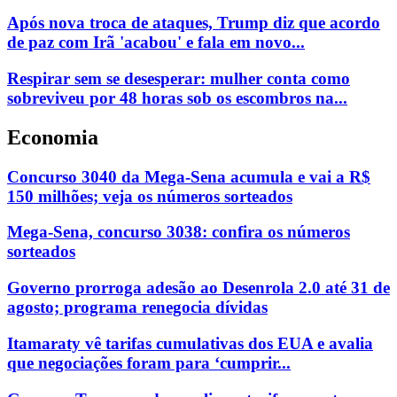
Após nova troca de ataques, Trump diz que acordo
de paz com Irã 'acabou' e fala em novo...
Respirar sem se desesperar: mulher conta como
sobreviveu por 48 horas sob os escombros na...
Economia
Concurso 3040 da Mega-Sena acumula e vai a R$
150 milhões; veja os números sorteados
Mega-Sena, concurso 3038: confira os números
sorteados
Governo prorroga adesão ao Desenrola 2.0 até 31 de
agosto; programa renegocia dívidas
Itamaraty vê tarifas cumulativas dos EUA e avalia
que negociações foram para ‘cumprir...