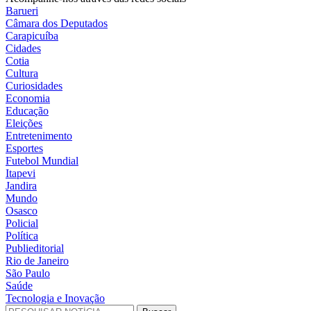
Barueri
Câmara dos Deputados
Carapicuíba
Cidades
Cotia
Cultura
Curiosidades
Economia
Educação
Eleições
Entretenimento
Esportes
Futebol Mundial
Itapevi
Jandira
Mundo
Osasco
Policial
Política
Publieditorial
Rio de Janeiro
São Paulo
Saúde
Tecnologia e Inovação