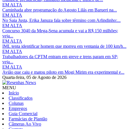
EM ALTA
Caminhada abre programação do Agosto Lilás em Barueri na...
EM ALTA
No Saia Justa, Erika Januza fala sobre término com Arlindinho:...
EM ALTA
Concurso 3040 da Mega-Sena acumula e vai a R$ 150 milhões;
veja...
EM ALTA
IML tenta identificar homem que morreu em ventania de 100 km/h...
EM ALTA
Trabalhadores da CPTM entram em greve e trens param em SP;
veja...
EM ALTA
Avião que caiu e matou piloto em Mogi Mirim era experimental e...
Quarta-feira,
05 de Agosto de 2026
MENU
Início
Classificados
Colunas
Empregos
Guia Comercial
Farmácias de Plantão
Câmeras Ao Vivo