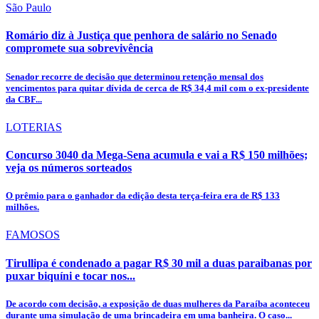
São Paulo
Romário diz à Justiça que penhora de salário no Senado
compromete sua sobrevivência
Senador recorre de decisão que determinou retenção mensal dos
vencimentos para quitar dívida de cerca de R$ 34,4 mil com o ex-presidente
da CBF...
LOTERIAS
Concurso 3040 da Mega-Sena acumula e vai a R$ 150 milhões;
veja os números sorteados
O prêmio para o ganhador da edição desta terça-feira era de R$ 133
milhões.
FAMOSOS
Tirullipa é condenado a pagar R$ 30 mil a duas paraibanas por
puxar biquíni e tocar nos...
De acordo com decisão, a exposição de duas mulheres da Paraíba aconteceu
durante uma simulação de uma brincadeira em uma banheira. O caso...