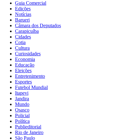
Guia Comercial
Edições
Notícias
Barueri
Câmara dos Deputados
Carapicuíba
Cidades
Cotia
Cultura
Curiosidades
Economia
Educação
Eleições
Entretenimento
Esportes
Futebol Mundial
Itapevi
Jandira
Mundo
Osasco
Policial
Política
Publieditorial
Rio de Janeiro
São Paulo