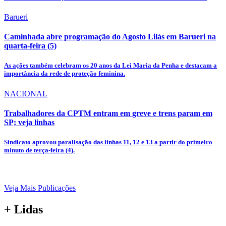
Barueri
Caminhada abre programação do Agosto Lilás em Barueri na
quarta-feira (5)
As ações também celebram os 20 anos da Lei Maria da Penha e destacam a
importância da rede de proteção feminina.
NACIONAL
Trabalhadores da CPTM entram em greve e trens param em
SP; veja linhas
Sindicato aprovou paralisação das linhas 11, 12 e 13 a partir do primeiro
minuto de terça-feira (4).
Veja Mais Publicações
+ Lidas