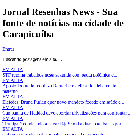
Jornal Resenhas News - Sua
fonte de notícias na cidade de
Carapicuíba
Entrar
Buscando postagens em alta. . .
EM ALTA
STF retoma trabalhos nesta segunda com pauta polêmica e...
EM ALTA
Agosto Dourado mobiliza Barueri em defesa do aleitamento
materno
EM ALTA
Eleições: Bruna Furlan quer novo mandato focado em saúde e...
EM ALTA
Campanha de Haddad deve abordar privatizações para confrontar...
EM ALTA
Tirullipa é condenado a pagar R$ 30 mil a duas paraibanas por...
EM ALTA
Gabinete presidencial, cannabis medicinal e tráfico de...