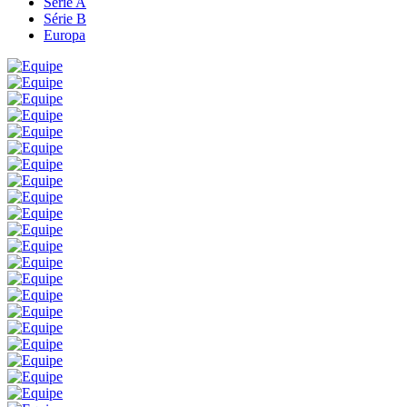
Série A
Série B
Europa