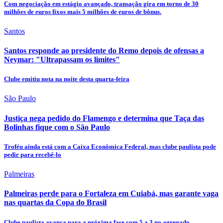
Com negociação em estágio avançado, transação gira em torno de 30
milhões de euros fixos mais 5 milhões de euros de bônus.
Santos
Santos responde ao presidente do Remo depois de ofensas a
Neymar: "Ultrapassam os limites"
Clube emitiu nota na noite desta quarta-feira
São Paulo
Justiça nega pedido do Flamengo e determina que Taça das
Bolinhas fique com o São Paulo
Troféu ainda está com a Caixa Econômica Federal, mas clube paulista pode
pedir para recebê-lo
Palmeiras
Palmeiras perde para o Fortaleza em Cuiabá, mas garante vaga
nas quartas da Copa do Brasil
Clube paulista avança para a próxima fase com 5 a 3 no agregado