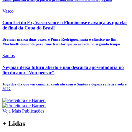
Vasco
Com Lei do Ex, Vasco vence o Fluminense e avança às quartas
de final da Copa do Brasil
Brenner marca duas vezes, e Puma Rodríguez mata o clássico no fim;
Martinelli desconta para time tricolor que só acorda no segundo tempo
Santos
Neymar deixa futuro aberto e não descarta aposentadoria no
fim do ano: "Vou pensar"
Jogador diz que vai cumprir contrato com o Santos e depois refletirá sobre
2027
Veja Mais Publicações
+ Lidas