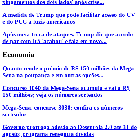
xingamentos dos dois lados' após crise...
A medida de Trump que pode facilitar acesso do CV
e do PCC a fuzis americanos
Após nova troca de ataques, Trump diz que acordo
de paz com Irã 'acabou' e fala em novo...
Economia
Quanto rende o prêmio de R$ 150 milhões da Mega-
Sena na poupança e em outras opções...
Concurso 3040 da Mega-Sena acumula e vai a R$
150 milhões; veja os números sorteados
Mega-Sena, concurso 3038: confira os números
sorteados
Governo prorroga adesão ao Desenrola 2.0 até 31 de
agosto; programa renegocia dívidas