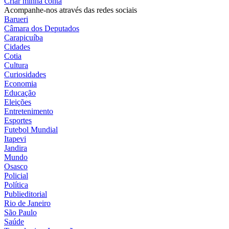
Criar minha conta
Acompanhe-nos através das redes sociais
Barueri
Câmara dos Deputados
Carapicuíba
Cidades
Cotia
Cultura
Curiosidades
Economia
Educação
Eleições
Entretenimento
Esportes
Futebol Mundial
Itapevi
Jandira
Mundo
Osasco
Policial
Política
Publieditorial
Rio de Janeiro
São Paulo
Saúde