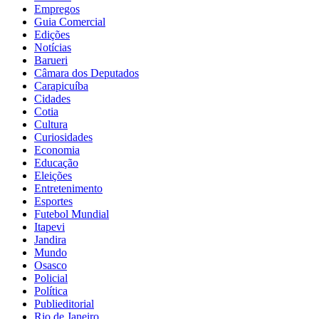
Empregos
Guia Comercial
Edições
Notícias
Barueri
Câmara dos Deputados
Carapicuíba
Cidades
Cotia
Cultura
Curiosidades
Economia
Educação
Eleições
Entretenimento
Esportes
Futebol Mundial
Itapevi
Jandira
Mundo
Osasco
Policial
Política
Publieditorial
Rio de Janeiro