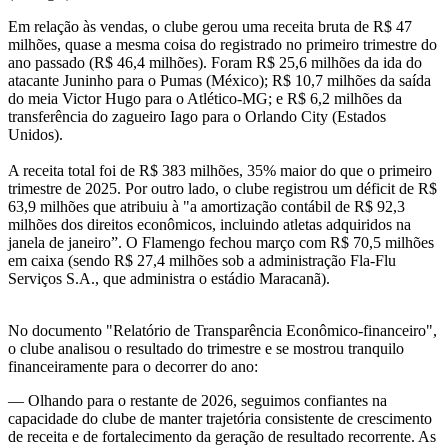
Em relação às vendas, o clube gerou uma receita bruta de R$ 47
milhões, quase a mesma coisa do registrado no primeiro trimestre do
ano passado (R$ 46,4 milhões). Foram R$ 25,6 milhões da ida do
atacante Juninho para o Pumas (México); R$ 10,7 milhões da saída
do meia Victor Hugo para o Atlético-MG; e R$ 6,2 milhões da
transferência do zagueiro Iago para o Orlando City (Estados
Unidos).
A receita total foi de R$ 383 milhões, 35% maior do que o primeiro
trimestre de 2025. Por outro lado, o clube registrou um déficit de R$
63,9 milhões que atribuiu à "a amortização contábil de R$ 92,3
milhões dos direitos econômicos, incluindo atletas adquiridos na
janela de janeiro”. O Flamengo fechou março com R$ 70,5 milhões
em caixa (sendo R$ 27,4 milhões sob a administração Fla-Flu
Serviços S.A., que administra o estádio Maracanã).
No documento "Relatório de Transparência Econômico-financeiro",
o clube analisou o resultado do trimestre e se mostrou tranquilo
financeiramente para o decorrer do ano:
— Olhando para o restante de 2026, seguimos confiantes na
capacidade do clube de manter trajetória consistente de crescimento
de receita e de fortalecimento da geração de resultado recorrente. As