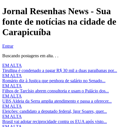
Jornal Resenhas News - Sua
fonte de notícias na cidade de
Carapicuíba
Entrar
Buscando postagens em alta. . .
EM ALTA
Tirullipa é condenado a pagar R$ 30 mil a duas paraibanas por...
EM ALTA
Romário diz à Justiça que penhora de salário no Senado...
EM ALTA
Filhos de Tarcísio abrem consultoria e usam o Palácio dos...
EM ALTA
UBS Aldeia da Serra amplia atendimento e passa a oferecer...
EM ALTA
Eleições: candidato a deputado federal, Igor Soares, quer...
EM ALTA
Brasil vai adotar reciprocidade contra os EUA após visto...
EM ALTA