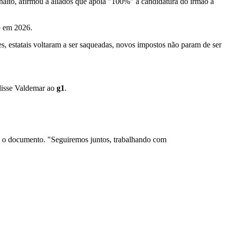
nalto,
afirmou a aliados que apoia "100%" a candidatura do irmão à
ão em 2026.
, estatais voltaram a ser saqueadas, novos impostos não param de ser
 disse Valdemar ao
g1
.
iz o documento. "Seguiremos juntos, trabalhando com