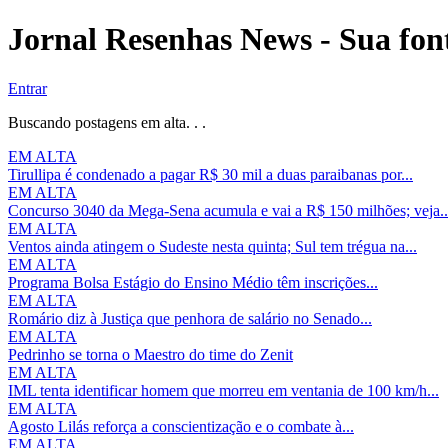
Jornal Resenhas News - Sua font
Entrar
Buscando postagens em alta. . .
EM ALTA
Tirullipa é condenado a pagar R$ 30 mil a duas paraibanas por...
EM ALTA
Concurso 3040 da Mega-Sena acumula e vai a R$ 150 milhões; veja..
EM ALTA
Ventos ainda atingem o Sudeste nesta quinta; Sul tem trégua na...
EM ALTA
Programa Bolsa Estágio do Ensino Médio têm inscrições...
EM ALTA
Romário diz à Justiça que penhora de salário no Senado...
EM ALTA
Pedrinho se torna o Maestro do time do Zenit
EM ALTA
IML tenta identificar homem que morreu em ventania de 100 km/h...
EM ALTA
Agosto Lilás reforça a conscientização e o combate à...
EM ALTA