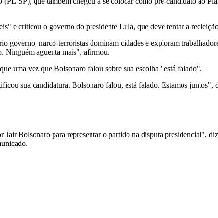
ro (PL-SP), que também chegou a se colocar como pré-candidato ao Pla
eis" e criticou o governo do presidente Lula, que deve tentar a reeleiç
o governo, narco-terroristas dominam cidades e exploram trabalhadores
ro. Ninguém aguenta mais", afirmou.
 que uma vez que Bolsonaro falou sobre sua escolha "está falado".
ificou sua candidatura. Bolsonaro falou, está falado. Estamos juntos",
 Jair Bolsonaro para representar o partido na disputa presidencial", d
municado.