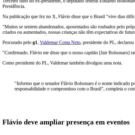
Terceiro filho do ex-presidente, o deputado federal Eduardo Bolsona
Presidência
.
Na publicação que fez no X, Flávio disse que o Brasil "vive dias difíc
"Muitos se sentem abandonados, aposentados são roubados pelo própri
criados ou aumentados, nossas crianças não têm expectativas de futu
Procurado pelo
g1
,
Valdemar Costa Neto
, presidente do PL, declarou
"Confirmado. Flávio me disse que o nosso capitão [Jair Bolsonaro] rat
Como presidente do PL, Valdemar também divulgou uma nota.
"Informo que o senador Flávio Bolsonaro é o nome indicado por
responsabilidade e compromisso com o Brasil", completa o co
Flávio deve ampliar presença em eventos