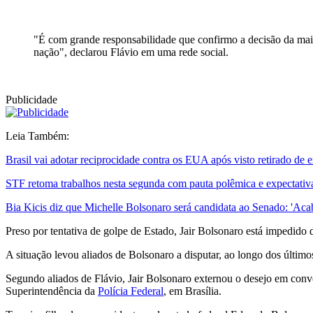
"É com grande responsabilidade que confirmo a decisão da maior
nação", declarou Flávio em uma rede social.
Publicidade
Leia Também:
Brasil vai adotar reciprocidade contra os EUA após visto retirado de
STF retoma trabalhos nesta segunda com pauta polêmica e expectativ
Bia Kicis diz que Michelle Bolsonaro será candidata ao Senado: 'Aca
Preso por tentativa de golpe de Estado, Jair Bolsonaro está impedido
A situação levou aliados de Bolsonaro a disputar, ao longo dos último
Segundo aliados de Flávio, Jair Bolsonaro externou o desejo em convers
Superintendência da
Polícia Federal
, em Brasília.