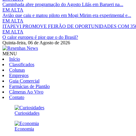
Caminhada abre programação do Agosto Lilás em Barueri na...
EM ALTA
Avião que caiu e matou piloto em Mogi Mirim era experimental e...
EM ALTA
ITAPEVI PROMOVE FEIRÃO DE OPORTUNIDADES COM 350
EM ALTA
O calor europeu é pior que o do Brasil?
Quinta-feira,
06 de Agosto de 2026
MENU
Início
Classificados
Colunas
Empregos
Guia Comercial
Farmácias de Plantão
Câmeras Ao Vivo
Contato
Curiosidades
Economia