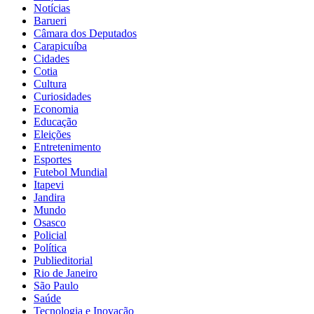
Notícias
Barueri
Câmara dos Deputados
Carapicuíba
Cidades
Cotia
Cultura
Curiosidades
Economia
Educação
Eleições
Entretenimento
Esportes
Futebol Mundial
Itapevi
Jandira
Mundo
Osasco
Policial
Política
Publieditorial
Rio de Janeiro
São Paulo
Saúde
Tecnologia e Inovação