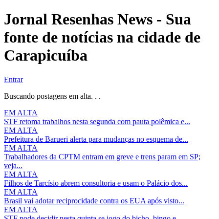
Jornal Resenhas News - Sua
fonte de notícias na cidade de
Carapicuíba
Entrar
Buscando postagens em alta. . .
EM ALTA
STF retoma trabalhos nesta segunda com pauta polêmica e...
EM ALTA
Prefeitura de Barueri alerta para mudanças no esquema de...
EM ALTA
Trabalhadores da CPTM entram em greve e trens param em SP;
veja...
EM ALTA
Filhos de Tarcísio abrem consultoria e usam o Palácio dos...
EM ALTA
Brasil vai adotar reciprocidade contra os EUA após visto...
EM ALTA
STF pode decidir nesta quinta se jogo do bicho, bingo e...