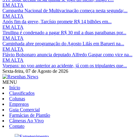
EM ALTA
Campanha Nacional de Multivacinação começa nesta segunda;...
EM ALTA
Após fim da greve, Tarcísio promete R$ 14 bilhões em...
EM ALTA
Tirullipa é condenado a pagar R$ 30 mil a duas paraibanas por...
EM ALTA
Caminhada abre programação do Agosto Lilás em Barueri na...
EM ALTA
Flávio Bolsonaro anuncia deputado Alfredo Gaspar como vice na...
EM ALTA
Voepass: no voo anterior ao acidente, já com os tripulantes que...
Sexta-feira,
07 de Agosto de 2026
MENU
Início
Classificados
Colunas
Empregos
Guia Comercial
Farmácias de Plantão
Câmeras Ao Vivo
Contato