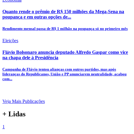
Quanto rende o prêmio de R$ 150 milhões da Mega-Sena na
poupança e em outras opções de...
Rendimento mensal passa de R$ 1 milhão na poupança só no primeiro mês
Eleições
Flávio Bolsonaro anuncia deputado Alfredo Gaspar como vice
na chapa dele à Presidência
Campanha de Flávio tentou alianças com outros partidos, mas após
lideranças do Republicanos, União e PP anunciarem neutralidade, acabou
com...
Veja Mais Publicações
+ Lidas
1