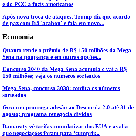
e do PCC a fuzis americanos
Após nova troca de ataques, Trump diz que acordo
de paz com Irã 'acabou' e fala em novo...
Economia
Quanto rende o prêmio de R$ 150 milhões da Mega-
Sena na poupança e em outras opções...
Concurso 3040 da Mega-Sena acumula e vai a R$
150 milhões; veja os números sorteados
Mega-Sena, concurso 3038: confira os números
sorteados
Governo prorroga adesão ao Desenrola 2.0 até 31 de
agosto; programa renegocia dívidas
Itamaraty vê tarifas cumulativas dos EUA e avalia
que negociações foram para ‘cumprir...