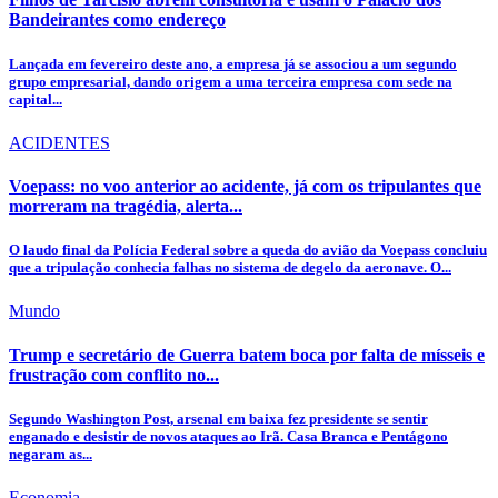
Bandeirantes como endereço
Lançada em fevereiro deste ano, a empresa já se associou a um segundo
grupo empresarial, dando origem a uma terceira empresa com sede na
capital...
ACIDENTES
Voepass: no voo anterior ao acidente, já com os tripulantes que
morreram na tragédia, alerta...
O laudo final da Polícia Federal sobre a queda do avião da Voepass concluiu
que a tripulação conhecia falhas no sistema de degelo da aeronave. O...
Mundo
Trump e secretário de Guerra batem boca por falta de mísseis e
frustração com conflito no...
Segundo Washington Post, arsenal em baixa fez presidente se sentir
enganado e desistir de novos ataques ao Irã. Casa Branca e Pentágono
negaram as...
Economia