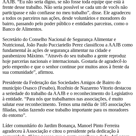
AAJB. “Eu não seria digno, se não fosse toda equipe que está à
frente desse trabalho. Não seria possível se cada um de vocês não
participasse e não confiasse no meu trabalho”, disse. Ele agradeceu
a todos os parceiros nas ações, desde voluntários e moradores do
bairro, passando pelo poder público e entidades parceiras, como o
Banco de Alimentos.
Secretário do Conselho Nacional de Segurança Alimentar e
Nutricional, João Paulo Pucciariello Perez classificou a AAJB como
fundamental às ações de segurança alimentar na cidade e
parabenizou Máximo. “Através do seu trabalho a gente reproduz
hoje parcerias nacionais e internacionais. Gostaria de agradecê-lo
pelo empenho e que o senhor continue por muitos anos à frente da
sua comunidade”, afirmou.
Presidente da Federação das Sociedades Amigos de Bairro do
município Osasco (Fesabo), Rozênio de Nazareno Vitorio destacou
a seriedade do trabalho da AAJB e o reconhecimento do Legislativo
à entidade. “Para nós que trabalhamos nas associações, é muito
salutar esse reconhecimento. Temos uma média de 185 associações
filiadas, todas fazendo esse trabalho importante para os moradores
do entorno”.
Líder comunitário do Jardim Bonança, Manoel Pinto Ferreira
agradeceu à Associação e citou o presidente pela dedicação à