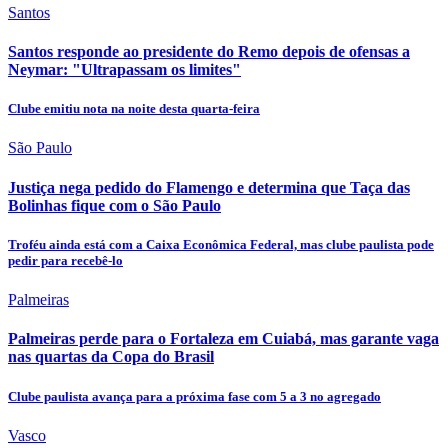
Santos
Santos responde ao presidente do Remo depois de ofensas a
Neymar: "Ultrapassam os limites"
Clube emitiu nota na noite desta quarta-feira
São Paulo
Justiça nega pedido do Flamengo e determina que Taça das
Bolinhas fique com o São Paulo
Troféu ainda está com a Caixa Econômica Federal, mas clube paulista pode
pedir para recebê-lo
Palmeiras
Palmeiras perde para o Fortaleza em Cuiabá, mas garante vaga
nas quartas da Copa do Brasil
Clube paulista avança para a próxima fase com 5 a 3 no agregado
Vasco