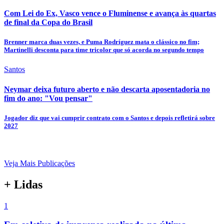
Com Lei do Ex, Vasco vence o Fluminense e avança às quartas
de final da Copa do Brasil
Brenner marca duas vezes, e Puma Rodríguez mata o clássico no fim;
Martinelli desconta para time tricolor que só acorda no segundo tempo
Santos
Neymar deixa futuro aberto e não descarta aposentadoria no
fim do ano: "Vou pensar"
Jogador diz que vai cumprir contrato com o Santos e depois refletirá sobre
2027
Veja Mais Publicações
+ Lidas
1