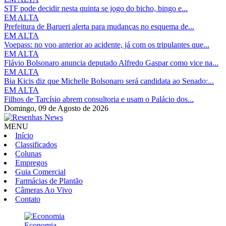
STF pode decidir nesta quinta se jogo do bicho, bingo e...
EM ALTA
Prefeitura de Barueri alerta para mudanças no esquema de...
EM ALTA
Voepass: no voo anterior ao acidente, já com os tripulantes que...
EM ALTA
Flávio Bolsonaro anuncia deputado Alfredo Gaspar como vice na...
EM ALTA
Bia Kicis diz que Michelle Bolsonaro será candidata ao Senado:...
EM ALTA
Filhos de Tarcísio abrem consultoria e usam o Palácio dos...
Domingo,
09 de Agosto de 2026
MENU
Início
Classificados
Colunas
Empregos
Guia Comercial
Farmácias de Plantão
Câmeras Ao Vivo
Contato
Economia