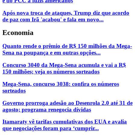
e do PCC a fuzis americanos
Após nova troca de ataques, Trump diz que acordo
de paz com Irã 'acabou' e fala em novo...
Economia
Quanto rende o prêmio de R$ 150 milhões da Mega-
Sena na poupança e em outras opções...
Concurso 3040 da Mega-Sena acumula e vai a R$
150 milhões; veja os números sorteados
Mega-Sena, concurso 3038: confira os números
sorteados
Governo prorroga adesão ao Desenrola 2.0 até 31 de
agosto; programa renegocia dívidas
Itamaraty vê tarifas cumulativas dos EUA e avalia
que negociações foram para ‘cumprir...