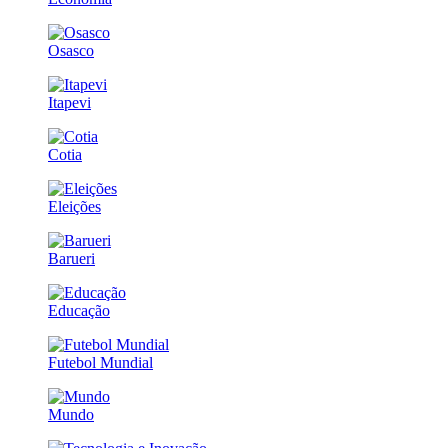
Osasco
Itapevi
Cotia
Eleições
Barueri
Educação
Futebol Mundial
Mundo