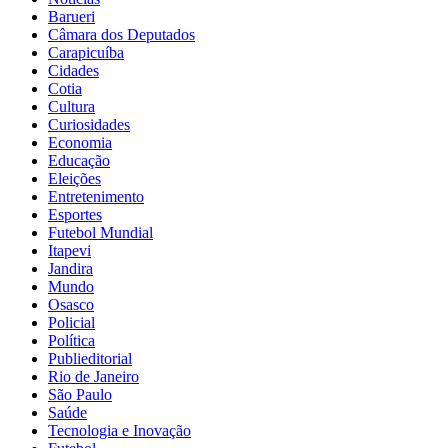
Barueri
Câmara dos Deputados
Carapicuíba
Cidades
Cotia
Cultura
Curiosidades
Economia
Educação
Eleições
Entretenimento
Esportes
Futebol Mundial
Itapevi
Jandira
Mundo
Osasco
Policial
Política
Publieditorial
Rio de Janeiro
São Paulo
Saúde
Tecnologia e Inovação