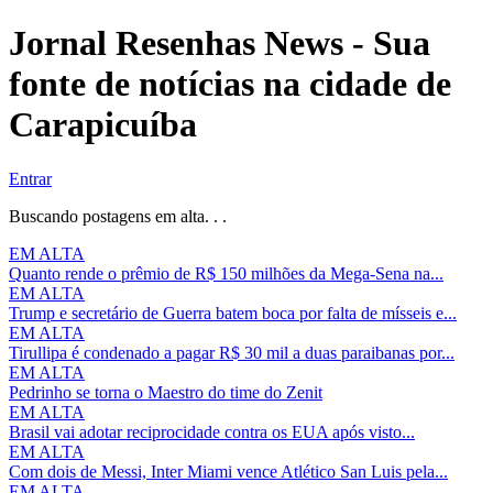
Jornal Resenhas News - Sua
fonte de notícias na cidade de
Carapicuíba
Entrar
Buscando postagens em alta. . .
EM ALTA
Quanto rende o prêmio de R$ 150 milhões da Mega-Sena na...
EM ALTA
Trump e secretário de Guerra batem boca por falta de mísseis e...
EM ALTA
Tirullipa é condenado a pagar R$ 30 mil a duas paraibanas por...
EM ALTA
Pedrinho se torna o Maestro do time do Zenit
EM ALTA
Brasil vai adotar reciprocidade contra os EUA após visto...
EM ALTA
Com dois de Messi, Inter Miami vence Atlético San Luis pela...
EM ALTA